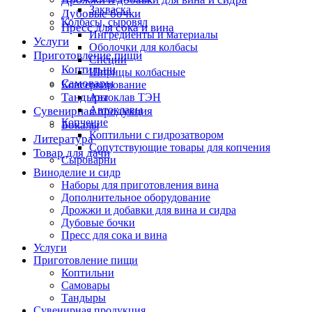
Закваска
Дубовые бочки
Колбасы, сыровял
Пресс для сока и вина
Ингредиенты и материалы
Услуги
Оболочки для колбасы
Приготовление пищи
Специи
Коптильни
Шприцы колбасные
Самовары
Консервирование
Тандыры
Автоклав ТЭН
Автоклавы
Сувенирная продукция
Копчение
Бокалы
Коптильни с гидрозатвором
Литература
Сопутствующие товары для копчения
Товар для дачи
Сыроварни
Виноделие и сидр
Наборы для приготовления вина
Дополнительное оборудование
Дрожжи и добавки для вина и сидра
Дубовые бочки
Пресс для сока и вина
Услуги
Приготовление пищи
Коптильни
Самовары
Тандыры
Сувенирная продукция