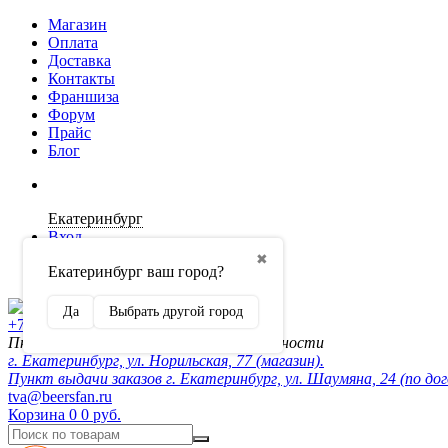
Магазин
Оплата
Доставка
Контакты
Франшиза
Форум
Прайс
Блог
Екатеринбург
Вход
✖
Екатеринбург ваш город?
Регистрация
Да
Выбрать другой город
+7 (902) 872-54-70
Пн-Пт 10:00-20:00, сб-вск по договорённости
г. Екатеринбург, ул. Норильская, 77 (магазин).
Пункт выдачи заказов г. Екатеринбург, ул. Шаумяна, 24 (по до
tva@beersfan.ru
Корзина
0
0 руб.