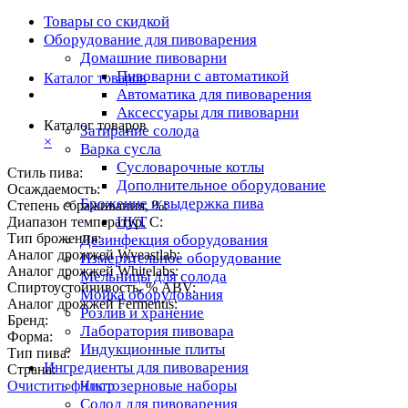
Товары со скидкой
Оборудование для пивоварения
Домашние пивоварни
Пивоварни с автоматикой
Каталог товаров
Автоматика для пивоварения
Аксессуары для пивоварни
Каталог товаров
Затирание солода
×
Варка сусла
Cусловарочные котлы
Стиль пива:
Дополнительное оборудование
Осаждаемость:
Брожение и выдержка пива
Степень сбраживания, %:
ЦКТ
Диапазон температур, C:
Тип брожения:
Дезинфекция оборудования
Аналог дрожжей Wyeastlab:
Измерительное оборудование
Аналог дрожжей Whitelabs:
Мельницы для солода
Спиртоустойчивость, % ABV:
Мойка оборудования
Аналог дрожжей Fermentis:
Розлив и хранение
Бренд:
Лаборатория пивовара
Форма:
Индукционные плиты
Тип пива:
Ингредиенты для пивоварения
Страна:
Чистозерновые наборы
Очистить фильтр
Солод для пивоварения