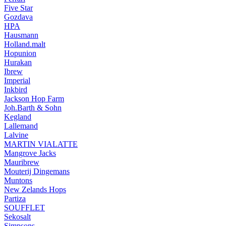
Five Star
Gozdava
HPA
Hausmann
Holland.malt
Hopunion
Hurakan
Ibrew
Imperial
Inkbird
Jackson Hop Farm
Joh.Barth & Sohn
Kegland
Lallemand
Lalvine
MARTIN VIALATTE
Mangrove Jacks
Mauribrew
Mouterij Dingemans
Muntons
New Zelands Hops
Partiza
SOUFFLET
Sekosalt
Simpsons