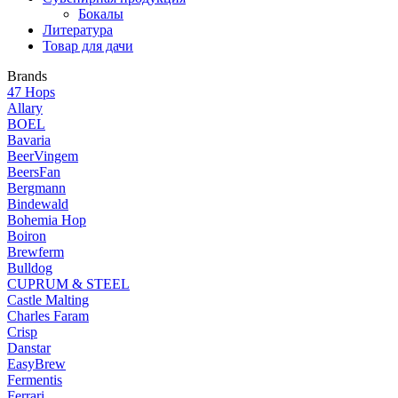
Бокалы
Литература
Товар для дачи
Brands
47 Hops
Allary
BOEL
Bavaria
BeerVingem
BeersFan
Bergmann
Bindewald
Bohemia Hop
Boiron
Brewferm
Bulldog
CUPRUM & STEEL
Castle Malting
Charles Faram
Crisp
Danstar
EasyBrew
Fermentis
Ferrari