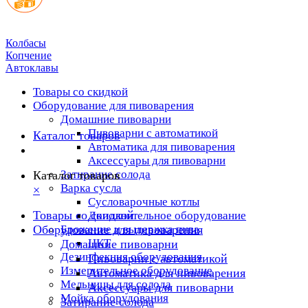
Колбасы
Копчение
Автоклавы
Товары со скидкой
Оборудование для пивоварения
Домашние пивоварни
Пивоварни с автоматикой
Каталог товаров
Автоматика для пивоварения
Аксессуары для пивоварни
Затирание солода
Каталог товаров
Варка сусла
×
Cусловарочные котлы
Товары со скидкой
Дополнительное оборудование
Оборудование для пивоварения
Брожение и выдержка пива
ЦКТ
Домашние пивоварни
Дезинфекция оборудования
Пивоварни с автоматикой
Измерительное оборудование
Автоматика для пивоварения
Мельницы для солода
Аксессуары для пивоварни
Мойка оборудования
Затирание солода