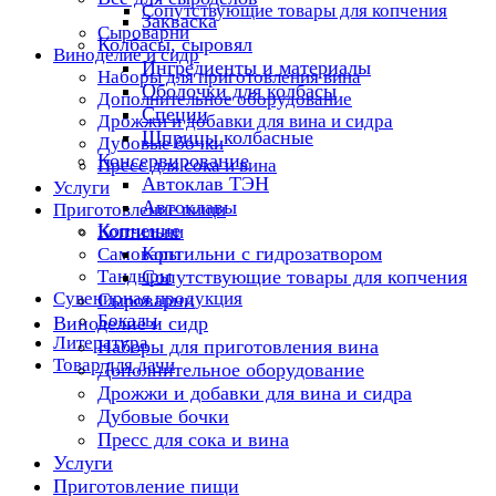
Сопутствующие товары для копчения
Закваска
Сыроварни
Колбасы, сыровял
Виноделие и сидр
Ингредиенты и материалы
Наборы для приготовления вина
Оболочки для колбасы
Дополнительное оборудование
Специи
Дрожжи и добавки для вина и сидра
Шприцы колбасные
Дубовые бочки
Консервирование
Пресс для сока и вина
Автоклав ТЭН
Услуги
Автоклавы
Приготовление пищи
Копчение
Коптильни
Коптильни с гидрозатвором
Самовары
Тандыры
Сопутствующие товары для копчения
Сувенирная продукция
Сыроварни
Бокалы
Виноделие и сидр
Литература
Наборы для приготовления вина
Товар для дачи
Дополнительное оборудование
Дрожжи и добавки для вина и сидра
Дубовые бочки
Пресс для сока и вина
Услуги
Приготовление пищи