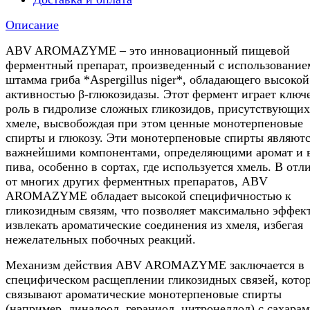
Описание
ABV AROMAZYME – это инновационный пищевой
ферментный препарат, произведенный с использование
штамма гриба *Aspergillus niger*, обладающего высокой
активностью β-глюкозидазы. Этот фермент играет ключ
роль в гидролизе сложных гликозидов, присутствующих
хмеле, высвобождая при этом ценные монотерпеновые
спирты и глюкозу. Эти монотерпеновые спирты являют
важнейшими компонентами, определяющими аромат и 
пива, особенно в сортах, где используется хмель. В отл
от многих других ферментных препаратов, ABV
AROMAZYME обладает высокой специфичностью к
гликозидным связям, что позволяет максимально эффек
извлекать ароматические соединения из хмеля, избегая
нежелательных побочных реакций.
Механизм действия ABV AROMAZYME заключается в
специфическом расщеплении гликозидных связей, кото
связывают ароматические монотерпеновые спирты
(например, линалоол, гераниол, цитронеллол) с сахарам