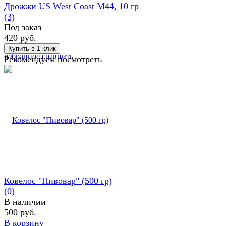
Дрожжи US West Coast M44, 10 гр
(3)
Под заказ
420 руб.
избранное
сравнить
Рекомендуем посмотреть
Ковелос "Пивовар" (500 гр)
(0)
В наличии
500 руб.
В корзину