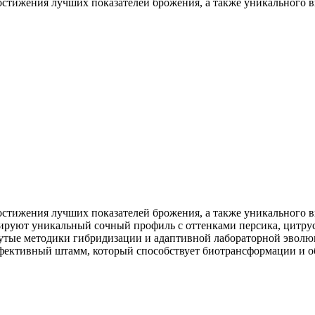
тижения лучших показателей брожения, а также уникального вк
тижения лучших показателей брожения, а также уникального вк
ируют уникальный сочный профиль с оттенками персика, цитру
винутые методики гибридизации и адаптивной лабораторной эвол
эффективный штамм, который способствует биотрансформации и 