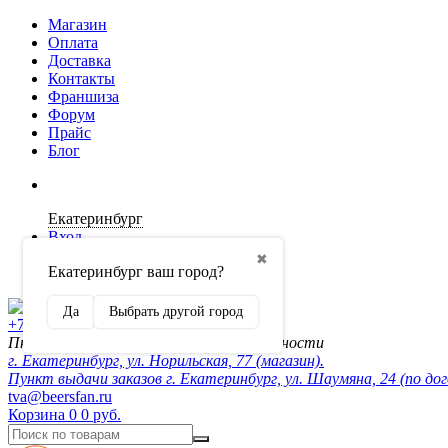
Магазин
Оплата
Доставка
Контакты
Франшиза
Форум
Прайс
Блог
Екатеринбург
Вход
✖
Екатеринбург ваш город?
Регистрация
Да
Выбрать другой город
+7 (902) 872-54-70
Пн-Пт 10:00-20:00, сб-вск по договорённости
г. Екатеринбург, ул. Норильская, 77 (магазин).
Пункт выдачи заказов г. Екатеринбург, ул. Шаумяна, 24 (по до
tva@beersfan.ru
Корзина
0
0 руб.