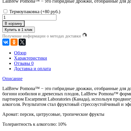
LalBrew Pomona™ − это гибридные дрожжи, отобранные для дос
Термоупаковка (+
80 руб.
)
В корзину
Получение информации о методах доставки
Обзор
Характеристики
Отзывы
0
Доставка и оплата
Описание
LalBrew Pomona™ − это гибридные дрожжи, отобранные для дос
богини изобилия и древесных плодов, LalBrew Pomona™ форм
партнером Escarpment Laboratories (Канада), используя прод
алкоголя. Результатом стал фруктовый стрессоустойчивый и 
Аромат: персик, цитрусовые, тропические фрукты
Толерантность к алкоголю: 10%