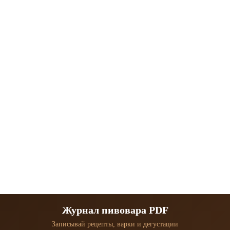
Журнал пивовара PDF
Записывай рецепты, варки и дегустации