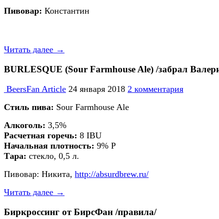
Пивовар:
Константин
Читать далее →
BURLESQUE (Sour Farmhouse Ale) /забрал Валер
BeersFan Article
24 января 2018
2 комментария
Стиль пива:
Sour Farmhouse Ale
Алкоголь:
3,5%
Расчетная горечь:
8 IBU
Начальная плотность:
9% P
Тара:
стекло, 0,5 л.
Пивовар: Никита,
http://absurdbrew.ru/
Читать далее →
Биркроссинг от БирсФан /правила/