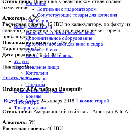
Стиль пива:
Пшеничка в бельгийском стиле сильно
Копчение
охмеленная
Коптильни с гидрозатвором
Сопутствующие товары для копчения
Алкоголь:
4,6%
Сыроварни
Расчетная горечь:
12 IBU по калькулятору, по факту из
Виноделие и сидр
сильного охмеления в вирпул и на вторичке, горечи
Наборы для приготовления вина
прибавилось
Дополнительное оборудование
Начальная плотность
:
11% P
Дрожжи и добавки для вина и сидра
Тара:
стекло, 0,5 л.
Дубовые бочки
Дата розлива:
20.12.2017
Пресс для сока и вина
Услуги
Пивовар: Ян
Приготовление пищи
Коптильни
Читать далее →
Самовары
Тандыры
Ordinary APA /забрал Валерий/
Сувенирная продукция
Бокалы
BeersFan Article
24 января 2018
1 комментарий
Литература
Товар для дачи
Стиль пива:
Американский пэйл эль - American Pale Al
Алкоголь:
5%
Расчетная горечь:
40 IBU