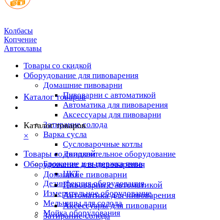
Колбасы
Копчение
Автоклавы
Товары со скидкой
Оборудование для пивоварения
Домашние пивоварни
Пивоварни с автоматикой
Каталог товаров
Автоматика для пивоварения
Аксессуары для пивоварни
Затирание солода
Каталог товаров
Варка сусла
×
Cусловарочные котлы
Товары со скидкой
Дополнительное оборудование
Оборудование для пивоварения
Брожение и выдержка пива
ЦКТ
Домашние пивоварни
Дезинфекция оборудования
Пивоварни с автоматикой
Измерительное оборудование
Автоматика для пивоварения
Мельницы для солода
Аксессуары для пивоварни
Мойка оборудования
Затирание солода