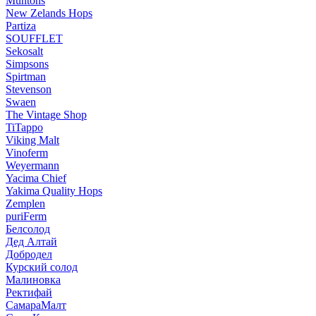
Muntons
New Zelands Hops
Partiza
SOUFFLET
Sekosalt
Simpsons
Spirtman
Stevenson
Swaen
The Vintage Shop
TiTappo
Viking Malt
Vinoferm
Weyermann
Yacima Chief
Yakima Quality Hops
Zemplen
puriFerm
Белсолод
Дед Алтай
Добродел
Курский солод
Малиновка
Ректифай
СамараМалт