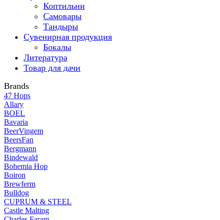
Коптильни
Самовары
Тандыры
Сувенирная продукция
Бокалы
Литература
Товар для дачи
Brands
47 Hops
Allary
BOEL
Bavaria
BeerVingem
BeersFan
Bergmann
Bindewald
Bohemia Hop
Boiron
Brewferm
Bulldog
CUPRUM & STEEL
Castle Malting
Charles Faram