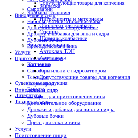
Сопутствующие товары для копчения
Закваска
Сыроварни
Колбасы, сыровял
Виноделие и сидр
Ингредиенты и материалы
Наборы для приготовления вина
Оболочки для колбасы
Дополнительное оборудование
Специи
Дрожжи и добавки для вина и сидра
Шприцы колбасные
Дубовые бочки
Консервирование
Пресс для сока и вина
Автоклав ТЭН
Услуги
Автоклавы
Приготовление пищи
Копчение
Коптильни
Коптильни с гидрозатвором
Самовары
Тандыры
Сопутствующие товары для копчения
Сувенирная продукция
Сыроварни
Бокалы
Виноделие и сидр
Литература
Наборы для приготовления вина
Товар для дачи
Дополнительное оборудование
Дрожжи и добавки для вина и сидра
Дубовые бочки
Пресс для сока и вина
Услуги
Приготовление пищи