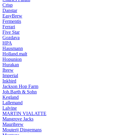
Crisp
Danstar
EasyBrew
Fermentis
Ferrari
Five Star
Gozdava
HPA
Hausmann
Holland.malt
Hopunion
Hurakan
Ibrew
Imperial
Inkbird
Jackson Hop Farm
Joh.Barth & Sohn
Kegland
Lallemand
Lalvine
MARTIN VIALATTE
Mangrove Jacks
Mauribrew
Mouterij Dingemans