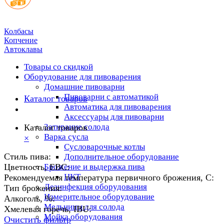
Колбасы
Копчение
Автоклавы
Товары со скидкой
Оборудование для пивоварения
Домашние пивоварни
Пивоварни с автоматикой
Каталог товаров
Автоматика для пивоварения
Аксессуары для пивоварни
Затирание солода
Каталог товаров
Варка сусла
×
Cусловарочные котлы
Стиль пива:
Дополнительное оборудование
Цветность, EBC:
Брожение и выдержка пива
ЦКТ
Рекомендуемая температура первичного брожения, С:
Дезинфекция оборудования
Тип брожения:
Измерительное оборудование
Алкоголь, %:
Мельницы для солода
Хмелевая горечь, IBU:
Мойка оборудования
Очистить фильтр