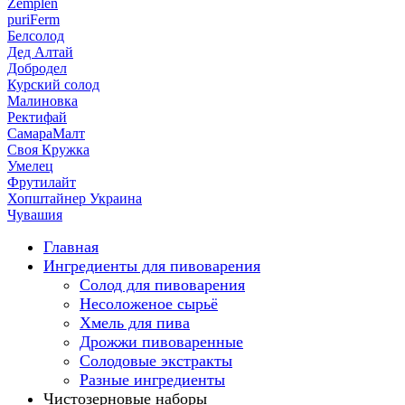
Zemplen
puriFerm
Белсолод
Дед Алтай
Добродел
Курский солод
Малиновка
Ректифай
СамараМалт
Своя Кружка
Умелец
Фрутилайт
Хопштайнер Украина
Чувашия
Главная
Ингредиенты для пивоварения
Солод для пивоварения
Несоложеное сырьё
Хмель для пива
Дрожжи пивоваренные
Солодовые экстракты
Разные ингредиенты
Чистозерновые наборы