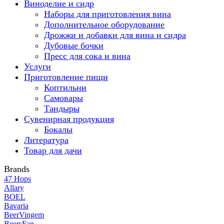
Виноделие и сидр
Наборы для приготовления вина
Дополнительное оборудование
Дрожжи и добавки для вина и сидра
Дубовые бочки
Пресс для сока и вина
Услуги
Приготовление пищи
Коптильни
Самовары
Тандыры
Сувенирная продукция
Бокалы
Литература
Товар для дачи
Brands
47 Hops
Allary
BOEL
Bavaria
BeerVingem
BeersFan