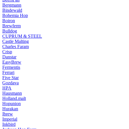
Bergmann
Bindewald
Bohemia Hop
Boiron
Brewferm
Bulldog
CUPRUM & STEEL
Castle Malting
Charles Faram
Crisp
Danstar
EasyBrew
Fermentis
Ferrari
Five Star
Gozdava
HPA
Hausmann
Holland.malt
Hopunion
Hurakan
Ibrew
Imperial
Inkbird