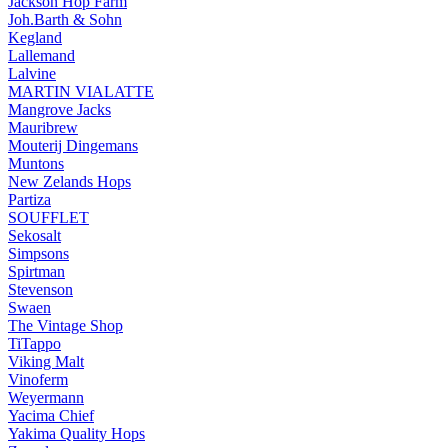
Jackson Hop Farm
Joh.Barth & Sohn
Kegland
Lallemand
Lalvine
MARTIN VIALATTE
Mangrove Jacks
Mauribrew
Mouterij Dingemans
Muntons
New Zelands Hops
Partiza
SOUFFLET
Sekosalt
Simpsons
Spirtman
Stevenson
Swaen
The Vintage Shop
TiTappo
Viking Malt
Vinoferm
Weyermann
Yacima Chief
Yakima Quality Hops