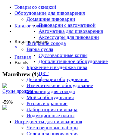
Товары со скидкой
Оборудование для пивоварения
Домашние пивоварни
Пивоварни с автоматикой
Каталог товаров
Автоматика для пивоварения
Аксессуары для пивоварни
Каталог товаров
Затирание солода
×
Варка сусла
Cусловарочные котлы
Главная
Дополнительное оборудование
Brands
Брожение и выдержка пива
ЦКТ
Mauribrew (1)
Дезинфекция оборудования
Измерительное оборудование
Мельницы для солода
Сухие дрожжи
Мойка оборудования
-59%
Розлив и хранение
Лаборатория пивовара
Индукционные плиты
Ингредиенты для пивоварения
Чистозерновые наборы
Солод для пивоварения