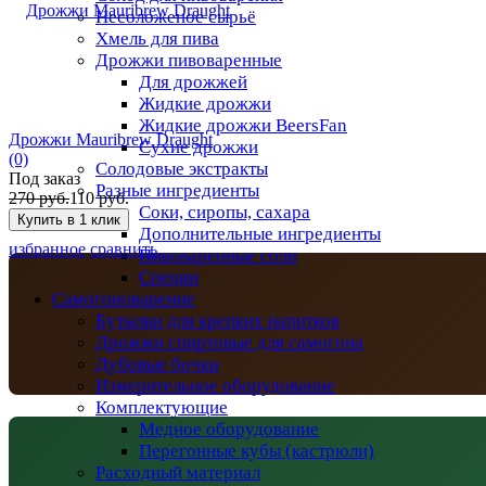
Несоложеное сырьё
Хмель для пива
Дрожжи пивоваренные
Для дрожжей
Жидкие дрожжи
Жидкие дрожжи BeersFan
Дрожжи Mauribrew Draught
Сухие дрожжи
(0)
Солодовые экстракты
Под заказ
Разные ингредиенты
270 руб.
110 руб.
Соки, сиропы, сахара
Дополнительные ингредиенты
избранное
сравнить
Пивоваренные соли
Специи
Самогоноварение
Бутылки для крепких напитков
Дрожжи спиртовые для самогона
Дубовые бочки
Измерительное оборудование
Комплектующие
Медное оборудование
Перегонные кубы (кастрюли)
Расходный материал