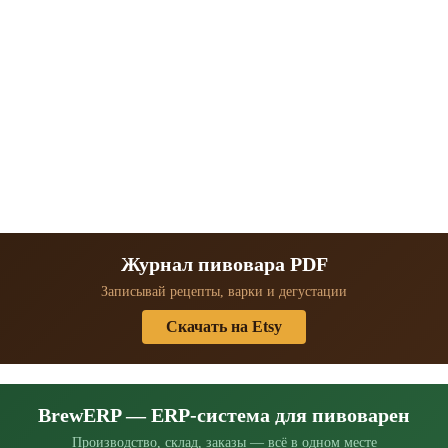
Журнал пивовара PDF
Записывай рецепты, варки и дегустации
Скачать на Etsy
BrewERP — ERP-система для пивоварен
Производство, склад, заказы — всё в одном месте