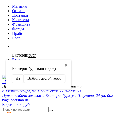
Магазин
Оплата
Доставка
Контакты
Франшиза
Форум
Прайс
Блог
Екатеринбург
Вход
✖
Екатеринбург ваш город?
Регистрация
Да
Выбрать другой город
+7 (902) 872-54-70
Пн-Пт 10:00-20:00, сб-вск по договорённости
г. Екатеринбург, ул. Норильская, 77 (магазин).
Пункт выдачи заказов г. Екатеринбург, ул. Шаумяна, 24 (по до
tva@beersfan.ru
Корзина
0
0 руб.