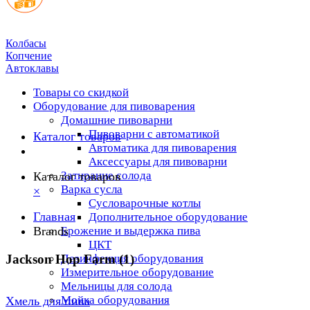
Колбасы
Копчение
Автоклавы
Товары со скидкой
Оборудование для пивоварения
Домашние пивоварни
Пивоварни с автоматикой
Каталог товаров
Автоматика для пивоварения
Аксессуары для пивоварни
Затирание солода
Каталог товаров
Варка сусла
×
Cусловарочные котлы
Главная
Дополнительное оборудование
Brands
Брожение и выдержка пива
ЦКТ
Jackson Hop Farm (1)
Дезинфекция оборудования
Измерительное оборудование
Мельницы для солода
Мойка оборудования
Хмель для пива