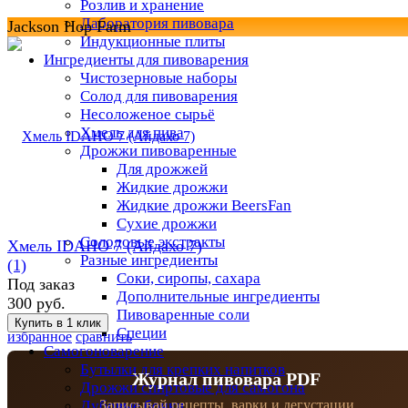
Розлив и хранение
Лаборатория пивовара
Jackson Hop Farm
Индукционные плиты
Ингредиенты для пивоварения
Чистозерновые наборы
Солод для пивоварения
Несоложеное сырьё
Хмель для пива
Дрожжи пивоваренные
Для дрожжей
Жидкие дрожжи
Жидкие дрожжи BeersFan
Сухие дрожжи
Солодовые экстракты
Хмель IDAHO 7 (Айдахо 7)
Разные ингредиенты
(1)
Соки, сиропы, сахара
Под заказ
Дополнительные ингредиенты
300 руб.
Пивоваренные соли
Специи
избранное
сравнить
Самогоноварение
Бутылки для крепких напитков
Журнал пивовара PDF
Дрожжи спиртовые для самогона
Дубовые бочки
Записывай рецепты, варки и дегустации