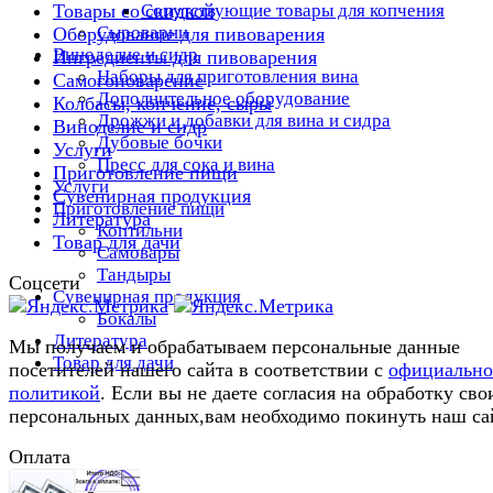
Сопутствующие товары для копчения
Товары со скидкой
Сыроварни
Оборудование для пивоварения
Виноделие и сидр
Ингредиенты для пивоварения
Наборы для приготовления вина
Самогоноварение
Дополнительное оборудование
Колбасы, копчение, сыры
Дрожжи и добавки для вина и сидра
Виноделие и сидр
Дубовые бочки
Услуги
Пресс для сока и вина
Приготовление пищи
Услуги
Сувенирная продукция
Приготовление пищи
Литература
Коптильни
Товар для дачи
Самовары
Тандыры
Соцсети
Сувенирная продукция
Бокалы
Литература
Мы получаем и обрабатываем персональные данные
Товар для дачи
посетителей нашего сайта в соответствии с
официальн
политикой
. Если вы не даете согласия на обработку сво
персональных данных,вам необходимо покинуть наш са
Оплата