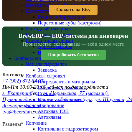
Измерительное оборудование
Скачать на Etsy
Комплектующие
Медное оборудование
Перегонные кубы (кастрюли)
Расходный материал
Самогонные аппараты
BrewERP — ERP-система для пивоварен
Специи, травы, аромо
Производство, склад, заказы — всё в одном месте
Ароматизаторы
Набор трав и специй
Попробовать бесплатно
Колбасы, копчение, сыры
Всё для сыроделов
Закваска
Контакты
Колбасы, сыровял
+7 (902) 872-54-70
Ингредиенты и материалы
Пн-Пт 10:00-20:00, сб-вск по договорённости
Оболочки для колбасы
г. Екатеринбург, ул. Норильская, 77 (магазин).
Специи
Пункт выдачи заказов г. Екатеринбург, ул. Шаумяна, 24
Шприцы колбасные
Консервирование
договоренности)
Автоклав ТЭН
tva@beersfan.ru
Автоклавы
Копчение
Разделы
Коптильни с гидрозатвором