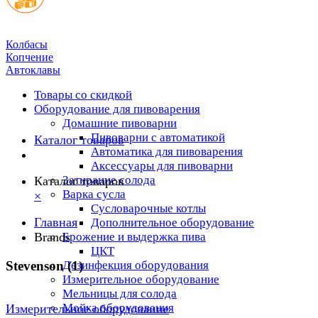
Колбасы
Копчение
Автоклавы
Товары со скидкой
Оборудование для пивоварения
Домашние пивоварни
Пивоварни с автоматикой
Каталог товаров
Автоматика для пивоварения
Аксессуары для пивоварни
Затирание солода
Каталог товаров
Варка сусла
×
Cусловарочные котлы
Главная
Дополнительное оборудование
Brands
Брожение и выдержка пива
ЦКТ
Stevenson (1)
Дезинфекция оборудования
Измерительное оборудование
Мельницы для солода
Мойка оборудования
Измерительное оборудование