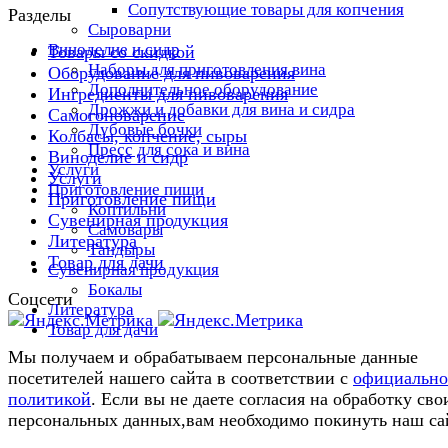
Сопутствующие товары для копчения
Разделы
Сыроварни
Виноделие и сидр
Товары со скидкой
Наборы для приготовления вина
Оборудование для пивоварения
Дополнительное оборудование
Ингредиенты для пивоварения
Дрожжи и добавки для вина и сидра
Самогоноварение
Дубовые бочки
Колбасы, копчение, сыры
Пресс для сока и вина
Виноделие и сидр
Услуги
Услуги
Приготовление пищи
Приготовление пищи
Коптильни
Сувенирная продукция
Самовары
Литература
Тандыры
Товар для дачи
Сувенирная продукция
Бокалы
Соцсети
Литература
Товар для дачи
Мы получаем и обрабатываем персональные данные
посетителей нашего сайта в соответствии с
официальн
политикой
. Если вы не даете согласия на обработку сво
персональных данных,вам необходимо покинуть наш са