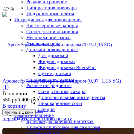
Розлив и хранение
Лаборатория пивовара
-27%
Индукционные плиты
Ингредиенты для пивоварения
Чистозерновые наборы
Солод для пивоварения
Несоложеное сырьё
Хмель для пива
Дрожжи пивоваренные
Для дрожжей
Жидкие дрожжи
Жидкие дрожжи BeersFan
Сухие дрожжи
Солодовые экстракты
Ареометр (Гидрометр) с цилиндром (0,97–1,15 SG)
Разные ингредиенты
(1)
Соки, сиропы, сахара
В наличии
Дополнительные ингредиенты
550 руб.
400 руб.
Пивоваренные соли
В корзину
Специи
избранное
сравнить
Самогоноварение
переходить на летнюю резину
Бутылки для крепких напитков
Дрожжи спиртовые для самогона
Дубовые бочки