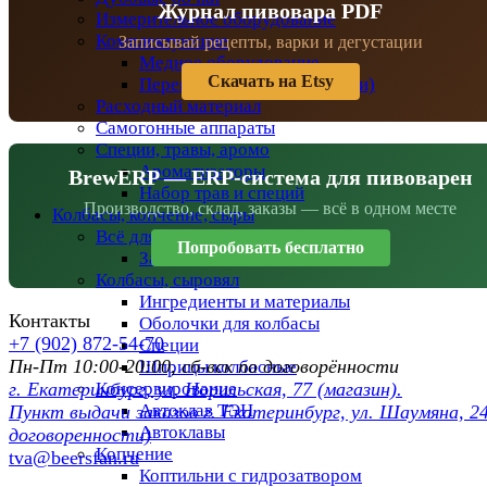
Журнал пивовара PDF
Измерительное оборудование
Комплектующие
Записывай рецепты, варки и дегустации
Медное оборудование
Скачать на Etsy
Перегонные кубы (кастрюли)
Расходный материал
Самогонные аппараты
Специи, травы, аромо
Ароматизаторы
BrewERP — ERP-система для пивоварен
Набор трав и специй
Производство, склад, заказы — всё в одном месте
Колбасы, копчение, сыры
Всё для сыроделов
Попробовать бесплатно
Закваска
Колбасы, сыровял
Ингредиенты и материалы
Контакты
Оболочки для колбасы
+7 (902) 872-54-70
Специи
Пн-Пт 10:00-20:00, сб-вск по договорённости
Шприцы колбасные
Консервирование
г. Екатеринбург, ул. Норильская, 77 (магазин).
Автоклав ТЭН
Пункт выдачи заказов г. Екатеринбург, ул. Шаумяна, 24
Автоклавы
договоренности)
Копчение
tva@beersfan.ru
Коптильни с гидрозатвором