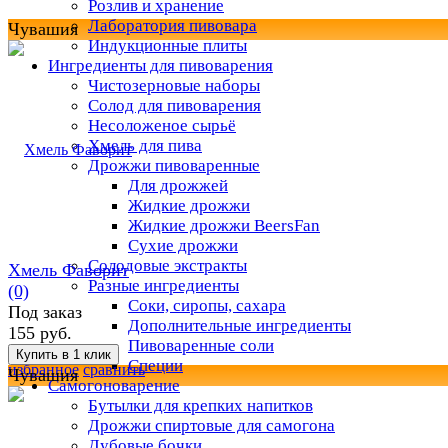
Розлив и хранение
Лаборатория пивовара
Чувашия
Индукционные плиты
Ингредиенты для пивоварения
Чистозерновые наборы
Солод для пивоварения
Несоложеное сырьё
Хмель для пива
Дрожжи пивоваренные
Для дрожжей
Жидкие дрожжи
Жидкие дрожжи BeersFan
Сухие дрожжи
Солодовые экстракты
Хмель Фаворит
Разные ингредиенты
(0)
Соки, сиропы, сахара
Под заказ
Дополнительные ингредиенты
155 руб.
Пивоваренные соли
Специи
избранное
сравнить
Чувашия
Самогоноварение
Бутылки для крепких напитков
Дрожжи спиртовые для самогона
Дубовые бочки