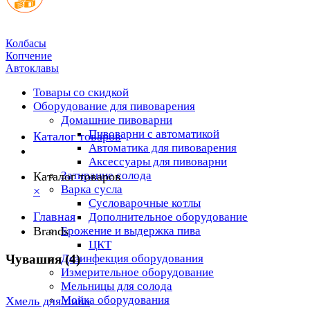
Колбасы
Копчение
Автоклавы
Товары со скидкой
Оборудование для пивоварения
Домашние пивоварни
Пивоварни с автоматикой
Каталог товаров
Автоматика для пивоварения
Аксессуары для пивоварни
Затирание солода
Каталог товаров
Варка сусла
×
Cусловарочные котлы
Главная
Дополнительное оборудование
Brands
Брожение и выдержка пива
ЦКТ
Чувашия (4)
Дезинфекция оборудования
Измерительное оборудование
Мельницы для солода
Мойка оборудования
Хмель для пива