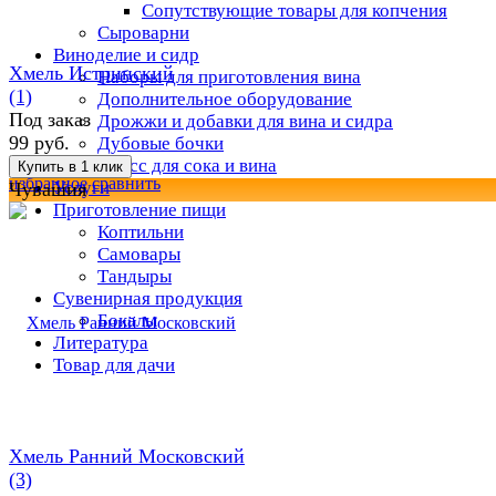
Сопутствующие товары для копчения
Сыроварни
Виноделие и сидр
Хмель Истринский
Наборы для приготовления вина
(1)
Дополнительное оборудование
Под заказ
Дрожжи и добавки для вина и сидра
99 руб.
Дубовые бочки
Пресс для сока и вина
избранное
сравнить
Услуги
Чувашия
Приготовление пищи
Коптильни
Самовары
Тандыры
Сувенирная продукция
Бокалы
Литература
Товар для дачи
Хмель Ранний Московский
(3)