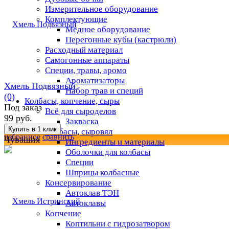
Измерительное оборудование
Комплектующие
Медное оборудование
Перегонные кубы (кастрюли)
Расходный материал
Самогонные аппараты
Специи, травы, аромо
Ароматизаторы
Хмель Подвязный
Набор трав и специй
(0)
Колбасы, копчение, сыры
Под заказ
Всё для сыроделов
99 руб.
Закваска
Колбасы, сыровял
избранное
сравнить
Чувашия
Ингредиенты и материалы
Оболочки для колбасы
Специи
Шприцы колбасные
Консервирование
Автоклав ТЭН
Автоклавы
Копчение
Коптильни с гидрозатвором