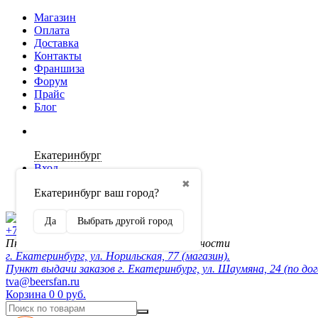
Магазин
Оплата
Доставка
Контакты
Франшиза
Форум
Прайс
Блог
Екатеринбург
Вход
✖
Екатеринбург ваш город?
Регистрация
Да
Выбрать другой город
+7 (902) 872-54-70
Пн-Пт 10:00-20:00, сб-вск по договорённости
г. Екатеринбург, ул. Норильская, 77 (магазин).
Пункт выдачи заказов г. Екатеринбург, ул. Шаумяна, 24 (по до
tva@beersfan.ru
Корзина
0
0 руб.