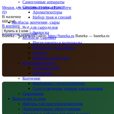
Самогонные аппараты
Специи, травы, аромо
Мешок для затирания солода Easy Brew
Ароматизаторы
(0)
В наличии
Набор трав и специй
600 руб.
Колбасы, копчение, сыры
В корзину
Всё для сыроделов
Закваска
избранное
сравнить
Baneka - Читаем на сайте:
https://baneka.ru
Baneka — baneka.ru
Колбасы, сыровял
Ингредиенты и материалы
Оболочки для колбасы
Специи
Шприцы колбасные
Консервирование
Автоклав ТЭН
Автоклавы
Копчение
Коптильни с гидрозатвором
Сопутствующие товары для копчения
Сыроварни
Виноделие и сидр
Наборы для приготовления вина
Дополнительное оборудование
Дрожжи и добавки для вина и сидра