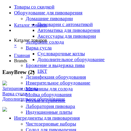
Товары со скидкой
Оборудование для пивоварения
Домашние пивоварни
Пивоварни с автоматикой
Каталог товаров
Автоматика для пивоварения
Аксессуары для пивоварни
Каталог товаров
Затирание солода
×
Варка сусла
Cусловарочные котлы
Главная
Дополнительное оборудование
Brands
Брожение и выдержка пива
ЦКТ
EasyBrew (2)
Дезинфекция оборудования
Измерительное оборудование
Мельницы для солода
Затирание солода
Варка сусла
Мойка оборудования
Дополнительное оборудование
Розлив и хранение
Лаборатория пивовара
Индукционные плиты
Ингредиенты для пивоварения
Чистозерновые наборы
Солод для пивоварения