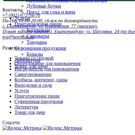
Дубовые бочки
Контакты
Пресс для сока и вина
+7 (902) 872-54-70
Услуги
Пн-Пт 10:00-20:00, сб-вск по договорённости
Приготовление пищи
г. Екатеринбург, ул. Норильская, 77 (магазин).
Коптильни
Пункт выдачи заказов г. Екатеринбург, ул. Шаумяна, 24 (по до
Самовары
tva@beersfan.ru
Тандыры
Сувенирная продукция
Разделы
Бокалы
Товары со скидкой
Литература
Оборудование для пивоварения
Товар для дачи
Ингредиенты для пивоварения
Самогоноварение
Колбасы, копчение, сыры
Виноделие и сидр
Услуги
Приготовление пищи
Сувенирная продукция
Литература
Товар для дачи
Соцсети