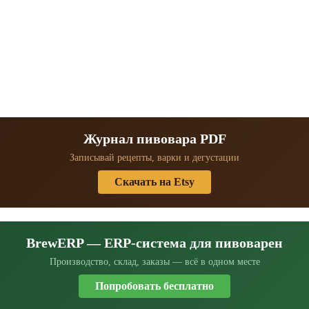
Журнал пивовара PDF
Записывай рецепты, варки и дегустации
Скачать на Etsy
BrewERP — ERP-система для пивоварен
Производство, склад, заказы — всё в одном месте
Попробовать бесплатно