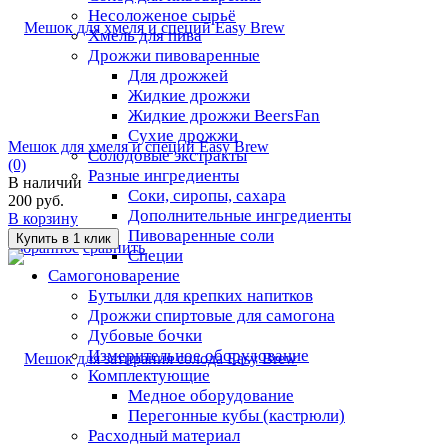
Несоложеное сырьё
Хмель для пива
Дрожжи пивоваренные
Для дрожжей
Жидкие дрожжи
Жидкие дрожжи BeersFan
Сухие дрожжи
Мешок для хмеля и специй Easy Brew
Солодовые экстракты
(0)
Разные ингредиенты
В наличии
Соки, сиропы, сахара
200 руб.
Дополнительные ингредиенты
В корзину
Пивоваренные соли
избранное
сравнить
Специи
Самогоноварение
Бутылки для крепких напитков
Дрожжи спиртовые для самогона
Дубовые бочки
Измерительное оборудование
Комплектующие
Медное оборудование
Перегонные кубы (кастрюли)
Расходный материал