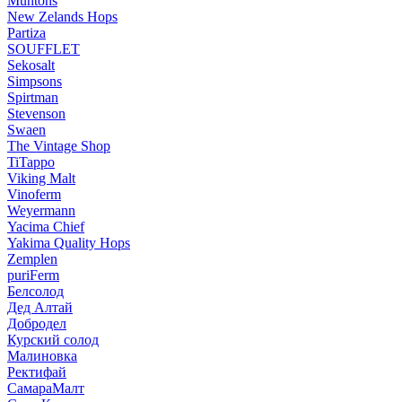
Muntons
New Zelands Hops
Partiza
SOUFFLET
Sekosalt
Simpsons
Spirtman
Stevenson
Swaen
The Vintage Shop
TiTappo
Viking Malt
Vinoferm
Weyermann
Yacima Chief
Yakima Quality Hops
Zemplen
puriFerm
Белсолод
Дед Алтай
Добродел
Курский солод
Малиновка
Ректифай
СамараМалт