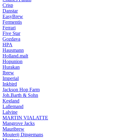
Crisp
Danstar
EasyBrew
Fermentis
Ferrari
Five Star
Gozdava
HPA
Hausmann
Holland.malt
Hopunion
Hurakan
Ibrew
Imperial
Inkbird
Jackson Hop Farm
Joh.Barth & Sohn
Kegland
Lallemand
Lalvine
MARTIN VIALATTE
Mangrove Jacks
Mauribrew
Mouterij Dingemans