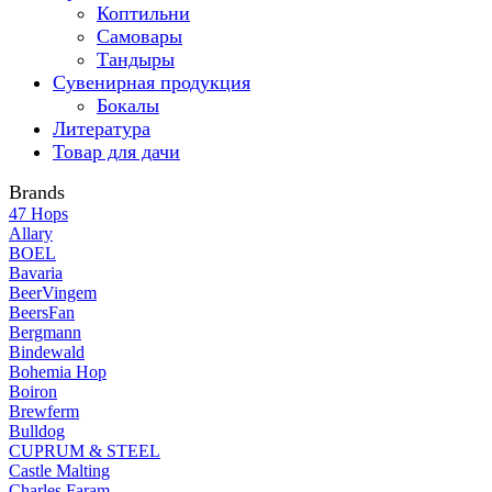
Коптильни
Самовары
Тандыры
Сувенирная продукция
Бокалы
Литература
Товар для дачи
Brands
47 Hops
Allary
BOEL
Bavaria
BeerVingem
BeersFan
Bergmann
Bindewald
Bohemia Hop
Boiron
Brewferm
Bulldog
CUPRUM & STEEL
Castle Malting
Charles Faram