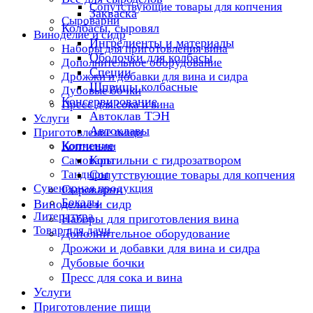
Сопутствующие товары для копчения
Закваска
Сыроварни
Колбасы, сыровял
Виноделие и сидр
Ингредиенты и материалы
Наборы для приготовления вина
Оболочки для колбасы
Дополнительное оборудование
Специи
Дрожжи и добавки для вина и сидра
Шприцы колбасные
Дубовые бочки
Консервирование
Пресс для сока и вина
Автоклав ТЭН
Услуги
Автоклавы
Приготовление пищи
Копчение
Коптильни
Коптильни с гидрозатвором
Самовары
Тандыры
Сопутствующие товары для копчения
Сувенирная продукция
Сыроварни
Бокалы
Виноделие и сидр
Литература
Наборы для приготовления вина
Товар для дачи
Дополнительное оборудование
Дрожжи и добавки для вина и сидра
Дубовые бочки
Пресс для сока и вина
Услуги
Приготовление пищи