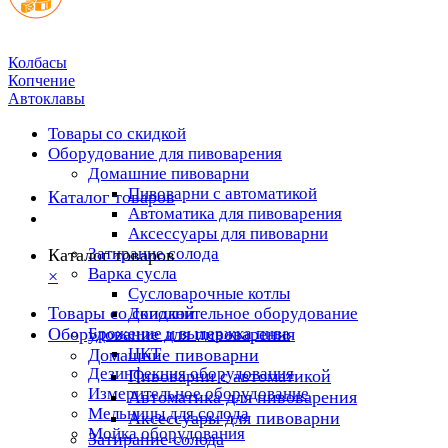
Колбасы
Копчение
Автоклавы
Товары со скидкой
Оборудование для пивоварения
Домашние пивоварни
Пивоварни с автоматикой
Каталог товаров
Автоматика для пивоварения
Аксессуары для пивоварни
Затирание солода
Каталог товаров
Варка сусла
×
Cусловарочные котлы
Товары со скидкой
Дополнительное оборудование
Оборудование для пивоварения
Брожение и выдержка пива
ЦКТ
Домашние пивоварни
Дезинфекция оборудования
Пивоварни с автоматикой
Измерительное оборудование
Автоматика для пивоварения
Мельницы для солода
Аксессуары для пивоварни
Мойка оборудования
Затирание солода