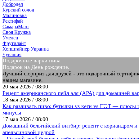
Добродел
Курский солод
Малиновка
Ректифай
СамараМалт
Своя Кружка
Умелец
Фрутилайт
Хопштайнер Украина
Чувашия
Подарочные варки пива
Подарок на День рождение.
Лучший сюрприз для друзей - это подарочный сертифик
нашем магазине.
20 мая 2026 / 08:00
Рецепт американского пейл эля (APA) для домашней ва
18 мая 2026 / 08:00
Как разливать пиво: бутылки vs кеги vs ПЭТ — плюсы 
минусы
17 мая 2026 / 08:00
Домашний бельгийский витбир: рецепт с кориандром и
апельсиновой цедрой
Открой свой бизнес у себя в городе. Условия франшиз