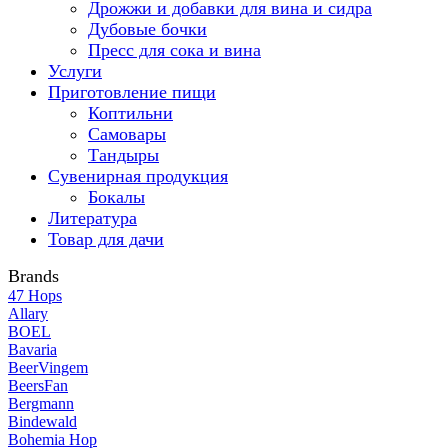
Дрожжи и добавки для вина и сидра
Дубовые бочки
Пресс для сока и вина
Услуги
Приготовление пищи
Коптильни
Самовары
Тандыры
Сувенирная продукция
Бокалы
Литература
Товар для дачи
Brands
47 Hops
Allary
BOEL
Bavaria
BeerVingem
BeersFan
Bergmann
Bindewald
Bohemia Hop