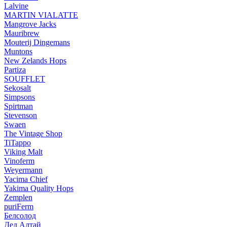
Lalvine
MARTIN VIALATTE
Mangrove Jacks
Mauribrew
Mouterij Dingemans
Muntons
New Zelands Hops
Partiza
SOUFFLET
Sekosalt
Simpsons
Spirtman
Stevenson
Swaen
The Vintage Shop
TiTappo
Viking Malt
Vinoferm
Weyermann
Yacima Chief
Yakima Quality Hops
Zemplen
puriFerm
Белсолод
Дед Алтай