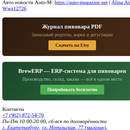
Авто новости Auto-M:
https://auto-magazine.net
|
Alina Ad
Wwz12726
Журнал пивовара PDF
Записывай рецепты, варки и дегустации
Скачать на Etsy
BrewERP — ERP-система для пивоварен
Производство, склад, заказы — всё в одном месте
Попробовать бесплатно
Контакты
+7 (902) 872-54-70
Пн-Пт 10:00-20:00, сб-вск по договорённости
г. Екатеринбург, ул. Норильская, 77 (магазин).