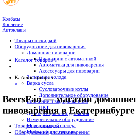
Колбасы
Копчение
Автоклавы
Товары со скидкой
Оборудование для пивоварения
Домашние пивоварни
Пивоварни с автоматикой
Каталог товаров
Автоматика для пивоварения
Аксессуары для пивоварни
Затирание солода
Каталог товаров
Варка сусла
×
Cусловарочные котлы
Дополнительное оборудование
BeersFan — магазин домашне
Брожение и выдержка пива
ЦКТ
пивоварения в Екатеринбурге
Дезинфекция оборудования
Измерительное оборудование
Товары со скидкой
Мельницы для солода
Мойка оборудования
Оборудование для пивоварения