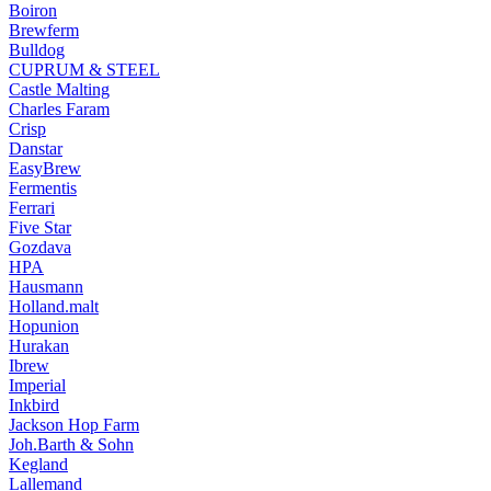
Boiron
Brewferm
Bulldog
CUPRUM & STEEL
Castle Malting
Charles Faram
Crisp
Danstar
EasyBrew
Fermentis
Ferrari
Five Star
Gozdava
HPA
Hausmann
Holland.malt
Hopunion
Hurakan
Ibrew
Imperial
Inkbird
Jackson Hop Farm
Joh.Barth & Sohn
Kegland
Lallemand