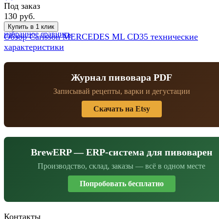
Под заказ
130 руб.
избранное
сравнить
Обзор Carlsson MERCEDES ML CD35 технические
характеристики
Журнал пивовара PDF
Записывай рецепты, варки и дегустации
Скачать на Etsy
BrewERP — ERP-система для пивоварен
Производство, склад, заказы — всё в одном месте
Попробовать бесплатно
Контакты