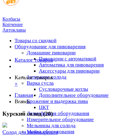
Колбасы
Копчение
Автоклавы
Товары со скидкой
Оборудование для пивоварения
Домашние пивоварни
Пивоварни с автоматикой
Каталог товаров
Автоматика для пивоварения
Аксессуары для пивоварни
Затирание солода
Каталог товаров
Варка сусла
×
Cусловарочные котлы
Главная
Дополнительное оборудование
Brands
Брожение и выдержка пива
ЦКТ
Курский солод (20)
Дезинфекция оборудования
Измерительное оборудование
Мельницы для солода
Мойка оборудования
Солод для пивоварения