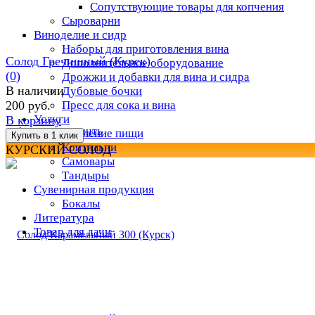
Сопутствующие товары для копчения
Сыроварни
Виноделие и сидр
Наборы для приготовления вина
Солод Гречишный (Курск)
Дополнительное оборудование
(0)
Дрожжи и добавки для вина и сидра
В наличии
Дубовые бочки
Пресс для сока и вина
200 руб.
Услуги
В корзину
избранное
сравнить
Приготовление пищи
Коптильни
КУРСКИЙ СОЛОД
Самовары
Тандыры
Сувенирная продукция
Бокалы
Литература
Товар для дачи