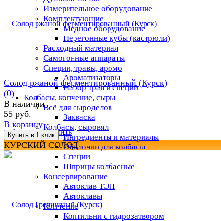
Измерительное оборудование
Комплектующие
Медное оборудование
Перегонные кубы (кастрюли)
Расходный материал
Самогонные аппараты
Специи, травы, аромо
Ароматизаторы
Солод ржаной ферментированный (Курск)
Набор трав и специй
(0)
Колбасы, копчение, сыры
В наличии
Всё для сыроделов
55 руб.
Закваска
В корзину
Колбасы, сыровял
избранное
сравнить
Ингредиенты и материалы
КУРСКИЙ СОЛОД
Оболочки для колбасы
Специи
Шприцы колбасные
Консервирование
Автоклав ТЭН
Автоклавы
Копчение
Коптильни с гидрозатвором