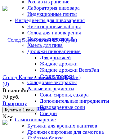
Розлив и хранение
Лаборатория пивовара
Индукционные плиты
Ингредиенты для пивоварения
Чистозерновые наборы
Солод для пивоварения
Несоложеное сырьё
Хмель для пива
Дрожжи пивоваренные
Для дрожжей
Жидкие дрожжи
Жидкие дрожжи BeersFan
Сухие дрожжи
Солод Карамельный 250 (Курск)
Солодовые экстракты
(0)
Разные ингредиенты
В наличии
Соки, сиропы, сахара
70 руб.
Дополнительные ингредиенты
В корзину
Пивоваренные соли
избранное
сравнить
Специи
New!
Самогоноварение
Бутылки для крепких напитков
Дрожжи спиртовые для самогона
Дубовые бочки