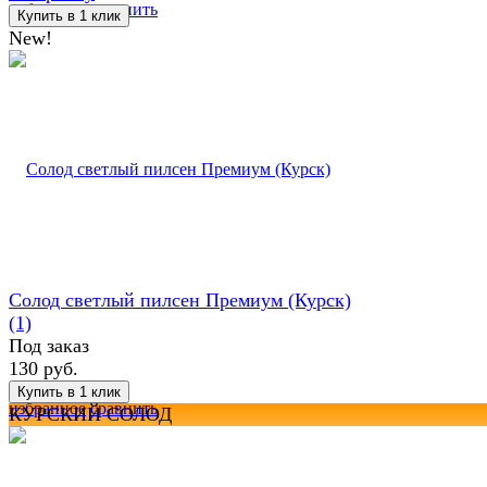
избранное
сравнить
New!
Солод светлый пилсен Премиум (Курск)
(1)
Под заказ
130 руб.
избранное
сравнить
КУРСКИЙ СОЛОД