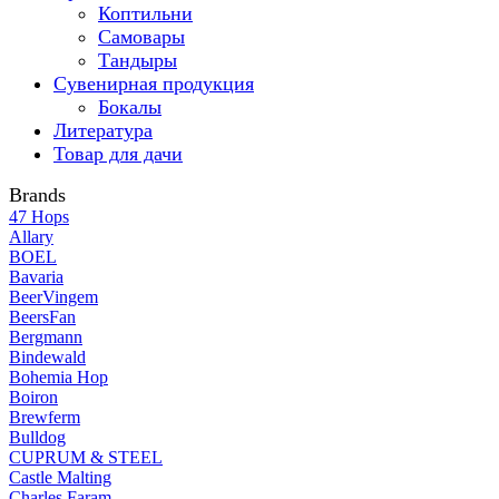
Коптильни
Самовары
Тандыры
Сувенирная продукция
Бокалы
Литература
Товар для дачи
Brands
47 Hops
Allary
BOEL
Bavaria
BeerVingem
BeersFan
Bergmann
Bindewald
Bohemia Hop
Boiron
Brewferm
Bulldog
CUPRUM & STEEL
Castle Malting
Charles Faram