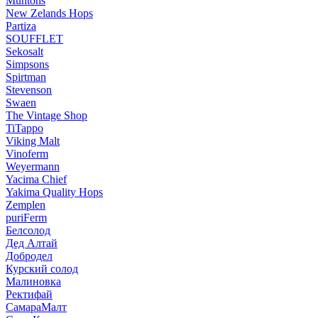
Muntons
New Zelands Hops
Partiza
SOUFFLET
Sekosalt
Simpsons
Spirtman
Stevenson
Swaen
The Vintage Shop
TiTappo
Viking Malt
Vinoferm
Weyermann
Yacima Chief
Yakima Quality Hops
Zemplen
puriFerm
Белсолод
Дед Алтай
Добродел
Курский солод
Малиновка
Ректифай
СамараМалт