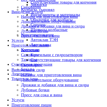
Сопутствующие товары для копчения
Закваска
Сыроварни
Колбасы, сыровял
Виноделие и сидр
Ингредиенты и материалы
Наборы для приготовления вина
Оболочки для колбасы
Дополнительное оборудование
Специи
Дрожжи и добавки для вина и сидра
Шприцы колбасные
Дубовые бочки
Консервирование
Пресс для сока и вина
Автоклав ТЭН
Услуги
Автоклавы
Приготовление пищи
Копчение
Коптильни
Коптильни с гидрозатвором
Самовары
Тандыры
Сопутствующие товары для копчения
Сувенирная продукция
Сыроварни
Бокалы
Виноделие и сидр
Литература
Наборы для приготовления вина
Товар для дачи
Дополнительное оборудование
Дрожжи и добавки для вина и сидра
Дубовые бочки
Пресс для сока и вина
Услуги
Приготовление пищи