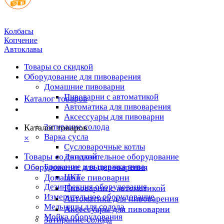
Колбасы
Копчение
Автоклавы
Товары со скидкой
Оборудование для пивоварения
Домашние пивоварни
Пивоварни с автоматикой
Каталог товаров
Автоматика для пивоварения
Аксессуары для пивоварни
Затирание солода
Каталог товаров
Варка сусла
×
Cусловарочные котлы
Товары со скидкой
Дополнительное оборудование
Оборудование для пивоварения
Брожение и выдержка пива
ЦКТ
Домашние пивоварни
Дезинфекция оборудования
Пивоварни с автоматикой
Измерительное оборудование
Автоматика для пивоварения
Мельницы для солода
Аксессуары для пивоварни
Мойка оборудования
Затирание солода