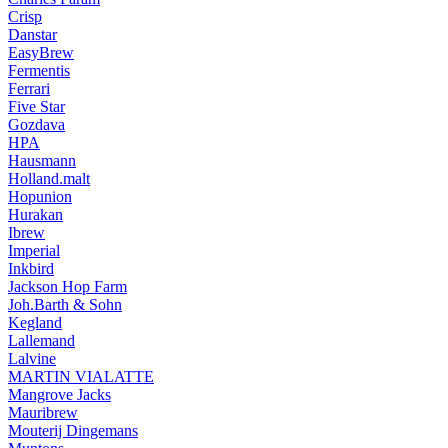
Crisp
Danstar
EasyBrew
Fermentis
Ferrari
Five Star
Gozdava
HPA
Hausmann
Holland.malt
Hopunion
Hurakan
Ibrew
Imperial
Inkbird
Jackson Hop Farm
Joh.Barth & Sohn
Kegland
Lallemand
Lalvine
MARTIN VIALATTE
Mangrove Jacks
Mauribrew
Mouterij Dingemans