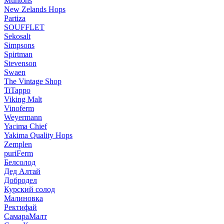
Muntons
New Zelands Hops
Partiza
SOUFFLET
Sekosalt
Simpsons
Spirtman
Stevenson
Swaen
The Vintage Shop
TiTappo
Viking Malt
Vinoferm
Weyermann
Yacima Chief
Yakima Quality Hops
Zemplen
puriFerm
Белсолод
Дед Алтай
Добродел
Курский солод
Малиновка
Ректифай
СамараМалт