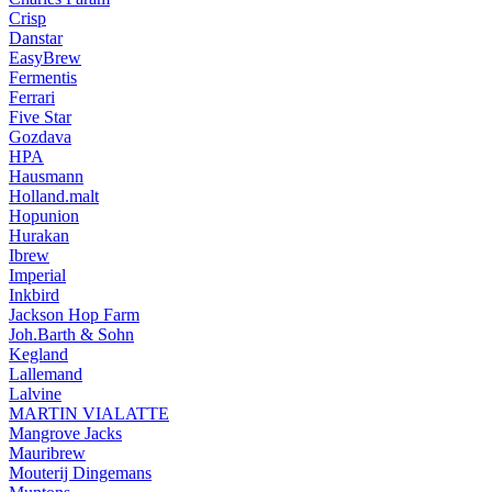
Crisp
Danstar
EasyBrew
Fermentis
Ferrari
Five Star
Gozdava
HPA
Hausmann
Holland.malt
Hopunion
Hurakan
Ibrew
Imperial
Inkbird
Jackson Hop Farm
Joh.Barth & Sohn
Kegland
Lallemand
Lalvine
MARTIN VIALATTE
Mangrove Jacks
Mauribrew
Mouterij Dingemans