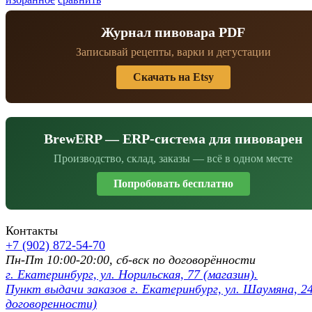
Журнал пивовара PDF
Записывай рецепты, варки и дегустации
Скачать на Etsy
BrewERP — ERP-система для пивоварен
Производство, склад, заказы — всё в одном месте
Попробовать бесплатно
Контакты
+7 (902) 872-54-70
Пн-Пт 10:00-20:00, сб-вск по договорённости
г. Екатеринбург, ул. Норильская, 77 (магазин).
Пункт выдачи заказов г. Екатеринбург, ул. Шаумяна, 24
договоренности)