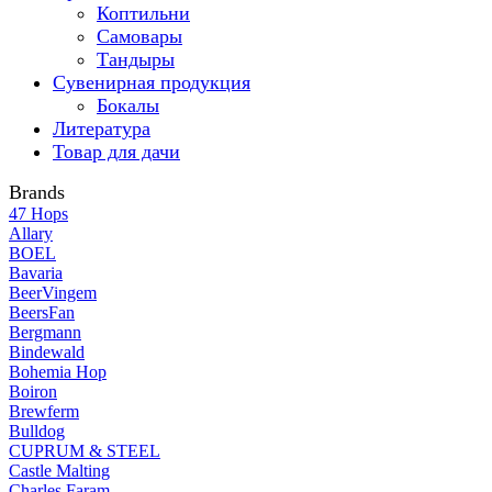
Коптильни
Самовары
Тандыры
Сувенирная продукция
Бокалы
Литература
Товар для дачи
Brands
47 Hops
Allary
BOEL
Bavaria
BeerVingem
BeersFan
Bergmann
Bindewald
Bohemia Hop
Boiron
Brewferm
Bulldog
CUPRUM & STEEL
Castle Malting
Charles Faram