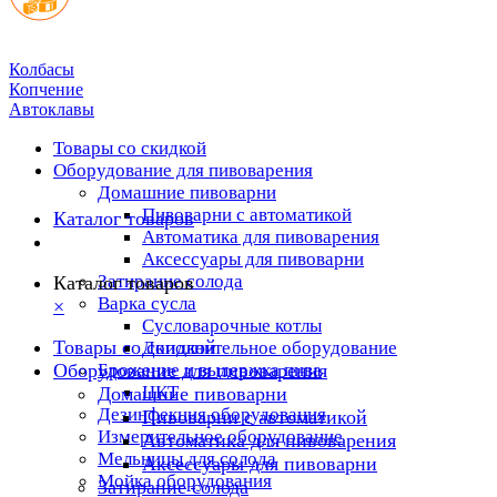
Колбасы
Копчение
Автоклавы
Товары со скидкой
Оборудование для пивоварения
Домашние пивоварни
Пивоварни с автоматикой
Каталог товаров
Автоматика для пивоварения
Аксессуары для пивоварни
Затирание солода
Каталог товаров
Варка сусла
×
Cусловарочные котлы
Товары со скидкой
Дополнительное оборудование
Оборудование для пивоварения
Брожение и выдержка пива
ЦКТ
Домашние пивоварни
Дезинфекция оборудования
Пивоварни с автоматикой
Измерительное оборудование
Автоматика для пивоварения
Мельницы для солода
Аксессуары для пивоварни
Мойка оборудования
Затирание солода