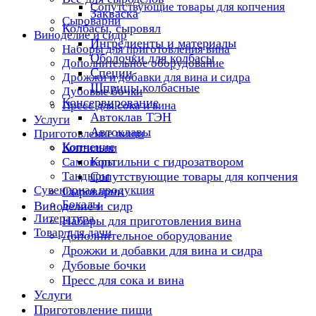
Сопутствующие товары для копчения
Закваска
Сыроварни
Колбасы, сыровял
Виноделие и сидр
Ингредиенты и материалы
Наборы для приготовления вина
Оболочки для колбасы
Дополнительное оборудование
Специи
Дрожжи и добавки для вина и сидра
Шприцы колбасные
Дубовые бочки
Консервирование
Пресс для сока и вина
Автоклав ТЭН
Услуги
Автоклавы
Приготовление пищи
Копчение
Коптильни
Коптильни с гидрозатвором
Самовары
Тандыры
Сопутствующие товары для копчения
Сувенирная продукция
Сыроварни
Бокалы
Виноделие и сидр
Литература
Наборы для приготовления вина
Товар для дачи
Дополнительное оборудование
Дрожжи и добавки для вина и сидра
Дубовые бочки
Пресс для сока и вина
Услуги
Приготовление пищи