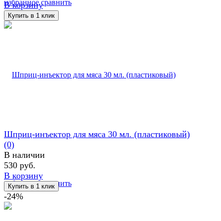
избранное
сравнить
В корзину
Шприц-инъектор для мяса 30 мл. (пластиковый)
(0)
В наличии
530 руб.
В корзину
избранное
сравнить
-24%