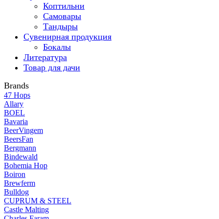
Коптильни
Самовары
Тандыры
Сувенирная продукция
Бокалы
Литература
Товар для дачи
Brands
47 Hops
Allary
BOEL
Bavaria
BeerVingem
BeersFan
Bergmann
Bindewald
Bohemia Hop
Boiron
Brewferm
Bulldog
CUPRUM & STEEL
Castle Malting
Charles Faram