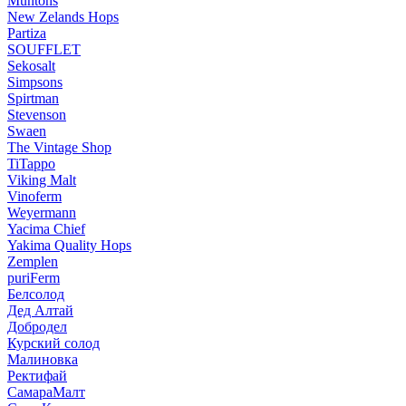
Muntons
New Zelands Hops
Partiza
SOUFFLET
Sekosalt
Simpsons
Spirtman
Stevenson
Swaen
The Vintage Shop
TiTappo
Viking Malt
Vinoferm
Weyermann
Yacima Chief
Yakima Quality Hops
Zemplen
puriFerm
Белсолод
Дед Алтай
Добродел
Курский солод
Малиновка
Ректифай
СамараМалт