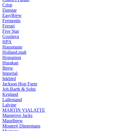
Crisp
Danstar
EasyBrew
Fermentis
Ferrari
Five Star
Gozdava
HPA
Hausmann
Holland.malt
Hopunion
Hurakan
Ibrew
Imperial
Inkbird
Jackson Hop Farm
Joh.Barth & Sohn
Kegland
Lallemand
Lalvine
MARTIN VIALATTE
Mangrove Jacks
Mauribrew
Mouterij Dingemans