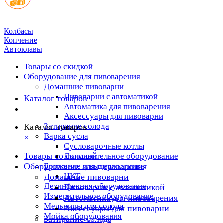
Колбасы
Копчение
Автоклавы
Товары со скидкой
Оборудование для пивоварения
Домашние пивоварни
Пивоварни с автоматикой
Каталог товаров
Автоматика для пивоварения
Аксессуары для пивоварни
Затирание солода
Каталог товаров
Варка сусла
×
Cусловарочные котлы
Товары со скидкой
Дополнительное оборудование
Оборудование для пивоварения
Брожение и выдержка пива
ЦКТ
Домашние пивоварни
Дезинфекция оборудования
Пивоварни с автоматикой
Измерительное оборудование
Автоматика для пивоварения
Мельницы для солода
Аксессуары для пивоварни
Мойка оборудования
Затирание солода