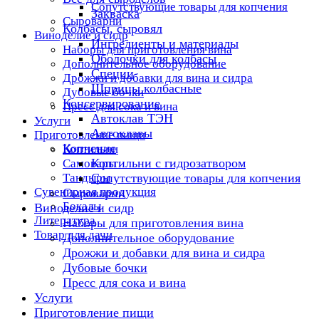
Сопутствующие товары для копчения
Закваска
Сыроварни
Колбасы, сыровял
Виноделие и сидр
Ингредиенты и материалы
Наборы для приготовления вина
Оболочки для колбасы
Дополнительное оборудование
Специи
Дрожжи и добавки для вина и сидра
Шприцы колбасные
Дубовые бочки
Консервирование
Пресс для сока и вина
Автоклав ТЭН
Услуги
Автоклавы
Приготовление пищи
Копчение
Коптильни
Коптильни с гидрозатвором
Самовары
Тандыры
Сопутствующие товары для копчения
Сувенирная продукция
Сыроварни
Бокалы
Виноделие и сидр
Литература
Наборы для приготовления вина
Товар для дачи
Дополнительное оборудование
Дрожжи и добавки для вина и сидра
Дубовые бочки
Пресс для сока и вина
Услуги
Приготовление пищи