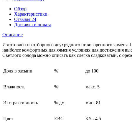
Обзор
Характеристики
Отзывы
24
Доставка и оплата
Описание
Изготовлен из отборного двухрядного пивоваренного ячменя. П
наиболее комфортных для ячменя условиях для достижения высо
Светлого солода можно описать как слегка сладковатый, с оре
Доля в засыпи
%
до 100
Влажность
%
макс. 5
Экстрактивность
% дм
мин. 81
Цвет
EBC
3.5 - 4.5