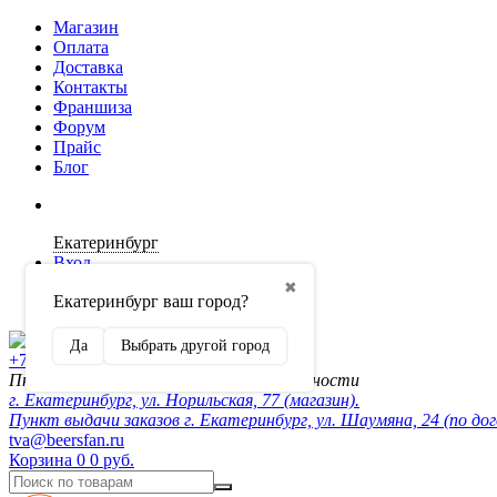
Магазин
Оплата
Доставка
Контакты
Франшиза
Форум
Прайс
Блог
Екатеринбург
Вход
✖
Екатеринбург ваш город?
Регистрация
Да
Выбрать другой город
+7 (902) 872-54-70
Пн-Пт 10:00-20:00, сб-вск по договорённости
г. Екатеринбург, ул. Норильская, 77 (магазин).
Пункт выдачи заказов г. Екатеринбург, ул. Шаумяна, 24 (по до
tva@beersfan.ru
Корзина
0
0 руб.