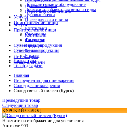
Дополнительное оборудование
Дубовые бочки
Дрожжи и добавки для вина и сидра
Пресс для сока и вина
Дубовые бочки
Услуги
Пресс для сока и вина
Приготовление пищи
Услуги
Коптильни
Приготовление пищи
Самовары
Коптильни
Тандыры
Самовары
Сувенирная продукция
Тандыры
Сувенирная продукция
Бокалы
Бокалы
Литература
Литература
Товар для дачи
Товар для дачи
Главная
Ингредиенты для пивоварения
Солод для пивоварения
Солод светлый пилсен (Курск)
Предыдущий товар
Следующий товар
КУРСКИЙ СОЛОД
Нажмите на изображение для увеличения
Артикул: 993