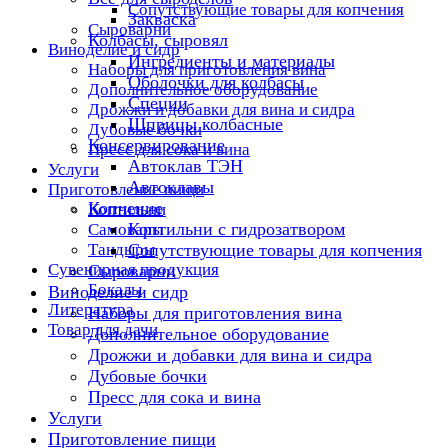
Сопутствующие товары для копчения
Закваска
Сыроварни
Колбасы, сыровял
Виноделие и сидр
Ингредиенты и материалы
Наборы для приготовления вина
Оболочки для колбасы
Дополнительное оборудование
Специи
Дрожжи и добавки для вина и сидра
Шприцы колбасные
Дубовые бочки
Консервирование
Пресс для сока и вина
Автоклав ТЭН
Услуги
Автоклавы
Приготовление пищи
Копчение
Коптильни
Коптильни с гидрозатвором
Самовары
Тандыры
Сопутствующие товары для копчения
Сувенирная продукция
Сыроварни
Бокалы
Виноделие и сидр
Литература
Наборы для приготовления вина
Товар для дачи
Дополнительное оборудование
Дрожжи и добавки для вина и сидра
Дубовые бочки
Пресс для сока и вина
Услуги
Приготовление пищи