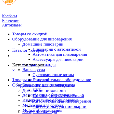
Колбасы
Копчение
Автоклавы
Товары со скидкой
Оборудование для пивоварения
Домашние пивоварни
Пивоварни с автоматикой
Каталог товаров
Автоматика для пивоварения
Аксессуары для пивоварни
Затирание солода
Каталог товаров
Варка сусла
×
Cусловарочные котлы
Товары со скидкой
Дополнительное оборудование
Оборудование для пивоварения
Брожение и выдержка пива
ЦКТ
Домашние пивоварни
Дезинфекция оборудования
Пивоварни с автоматикой
Измерительное оборудование
Автоматика для пивоварения
Мельницы для солода
Аксессуары для пивоварни
Мойка оборудования
Затирание солода