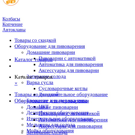
Колбасы
Копчение
Автоклавы
Товары со скидкой
Оборудование для пивоварения
Домашние пивоварни
Пивоварни с автоматикой
Каталог товаров
Автоматика для пивоварения
Аксессуары для пивоварни
Затирание солода
Каталог товаров
Варка сусла
×
Cусловарочные котлы
Товары со скидкой
Дополнительное оборудование
Оборудование для пивоварения
Брожение и выдержка пива
ЦКТ
Домашние пивоварни
Дезинфекция оборудования
Пивоварни с автоматикой
Измерительное оборудование
Автоматика для пивоварения
Мельницы для солода
Аксессуары для пивоварни
Мойка оборудования
Затирание солода