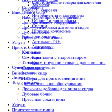
Сопутствующие товары для копчения
Закваска
Сыроварни
Колбасы, сыровял
Виноделие и сидр
Ингредиенты и материалы
Наборы для приготовления вина
Оболочки для колбасы
Дополнительное оборудование
Специи
Дрожжи и добавки для вина и сидра
Шприцы колбасные
Дубовые бочки
Консервирование
Пресс для сока и вина
Автоклав ТЭН
Услуги
Автоклавы
Приготовление пищи
Копчение
Коптильни
Коптильни с гидрозатвором
Самовары
Тандыры
Сопутствующие товары для копчения
Сувенирная продукция
Сыроварни
Бокалы
Виноделие и сидр
Литература
Наборы для приготовления вина
Товар для дачи
Дополнительное оборудование
Дрожжи и добавки для вина и сидра
Дубовые бочки
Пресс для сока и вина
Услуги
Приготовление пищи