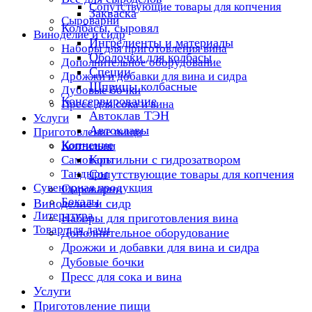
Сопутствующие товары для копчения
Закваска
Сыроварни
Колбасы, сыровял
Виноделие и сидр
Ингредиенты и материалы
Наборы для приготовления вина
Оболочки для колбасы
Дополнительное оборудование
Специи
Дрожжи и добавки для вина и сидра
Шприцы колбасные
Дубовые бочки
Консервирование
Пресс для сока и вина
Автоклав ТЭН
Услуги
Автоклавы
Приготовление пищи
Копчение
Коптильни
Коптильни с гидрозатвором
Самовары
Тандыры
Сопутствующие товары для копчения
Сувенирная продукция
Сыроварни
Бокалы
Виноделие и сидр
Литература
Наборы для приготовления вина
Товар для дачи
Дополнительное оборудование
Дрожжи и добавки для вина и сидра
Дубовые бочки
Пресс для сока и вина
Услуги
Приготовление пищи