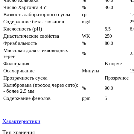
Число Кольбаха
%
40.0
45
Число Хартонга 45°
%
36.0
Вязкость лабораторного сусла
cp
1.
Содержание бета-глюканов
mg/l
2
Кислотность (pH)
5.5
6.
Диастатические свойства
WK
250
Фриабильность
%
80.0
Массовая доля стекловидных
%
2.
зерен
Фильтрация
В норме
Осахаривание
Минуты
1
Прозрачность сусла
Прозрачное
Калибровака (проход через сито):
%
90.0
- более 2,5 мм
Содержание фенолов
ppm
5
Характеристики
Тип хранения