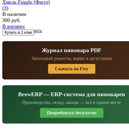
Хмель Fuggle (Фаггл)
(3)
В наличии
300 руб.
В корзину
избранное
сравнить
Журнал пивовара PDF
Записывай рецепты, варки и дегустации
Скачать на Etsy
BrewERP — ERP-система для пивоварен
Производство, склад, заказы — всё в одном месте
Попробовать бесплатно