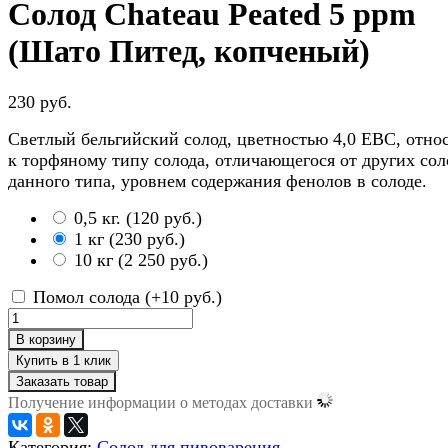
Солод Chateau Peated 5 ppm
(Шато Питед, копченый)
230 руб.
Светлый бельгийский солод, цветностью 4,0 EBC, отно
к торфяному типу солода, отличающегося от других сол
данного типа, уровнем содержания фенолов в солоде.
0,5 кг.
(
120 руб.
)
1 кг
(
230 руб.
)
10 кг
(
2 250 руб.
)
Помол солода (+
10 руб.
)
В корзину
Заказать товар
Получение информации о методах доставки
Категория:
Солод для пивоварения