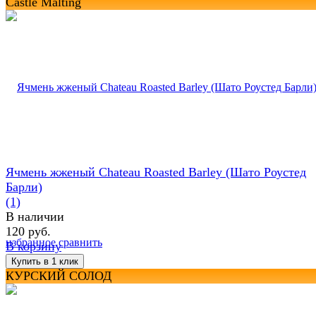
Castle Malting
Ячмень жженый Chateau Roasted Barley (Шато Роустед
Барли)
(1)
В наличии
120 руб.
избранное
сравнить
В корзину
КУРСКИЙ СОЛОД