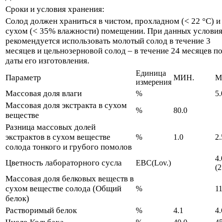
Сроки и условия хранения:
Солод должен храниться в чистом, прохладном (< 22 °C) и
сухом (< 35% влажности) помещении. При данных услови
рекомендуется использовать молотый солод в течение 3
месяцев и цельнозерновой солод – в течение 24 месяцев п
даты его изготовления.
Единица
Параметр
МИН.
М
измерения
Mассовая доля влаги
%
5.
Массовая доля экстракта в сухом
%
80.0
веществе
Разница массовых долей
экстрактов в сухом веществе
%
1.0
2.
солода тонкого и грубого помолов
4.
Цветность лабораторного сусла
EBC(Lov.)
(2
Массовая доля белковых веществ в
сухом веществе солода (Общий
%
11
белок)
Растворимый белок
%
4.1
4.