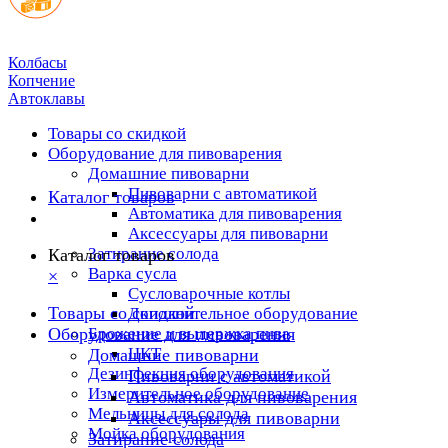
Колбасы
Копчение
Автоклавы
Товары со скидкой
Оборудование для пивоварения
Домашние пивоварни
Пивоварни с автоматикой
Каталог товаров
Автоматика для пивоварения
Аксессуары для пивоварни
Затирание солода
Каталог товаров
Варка сусла
×
Cусловарочные котлы
Товары со скидкой
Дополнительное оборудование
Оборудование для пивоварения
Брожение и выдержка пива
ЦКТ
Домашние пивоварни
Дезинфекция оборудования
Пивоварни с автоматикой
Измерительное оборудование
Автоматика для пивоварения
Мельницы для солода
Аксессуары для пивоварни
Мойка оборудования
Затирание солода