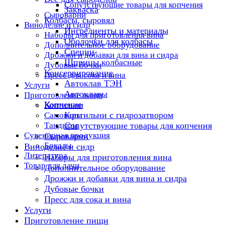
Сопутствующие товары для копчения
Закваска
Сыроварни
Колбасы, сыровял
Виноделие и сидр
Ингредиенты и материалы
Наборы для приготовления вина
Оболочки для колбасы
Дополнительное оборудование
Специи
Дрожжи и добавки для вина и сидра
Шприцы колбасные
Дубовые бочки
Консервирование
Пресс для сока и вина
Автоклав ТЭН
Услуги
Автоклавы
Приготовление пищи
Копчение
Коптильни
Коптильни с гидрозатвором
Самовары
Тандыры
Сопутствующие товары для копчения
Сувенирная продукция
Сыроварни
Бокалы
Виноделие и сидр
Литература
Наборы для приготовления вина
Товар для дачи
Дополнительное оборудование
Дрожжи и добавки для вина и сидра
Дубовые бочки
Пресс для сока и вина
Услуги
Приготовление пищи