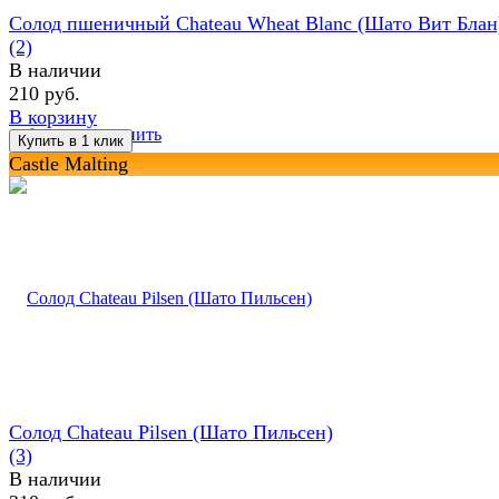
Солод пшеничный Chateau Wheat Blanc (Шато Вит Блан
(2)
В наличии
210 руб.
В корзину
избранное
сравнить
Castle Malting
Солод Chateau Pilsen (Шато Пильсен)
(3)
В наличии