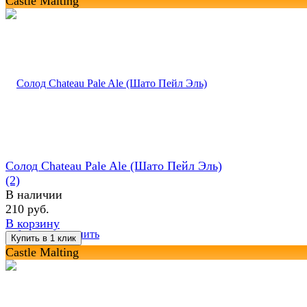
Castle Malting
Солод Chateau Pale Ale (Шато Пейл Эль)
(2)
В наличии
210 руб.
В корзину
избранное
сравнить
Castle Malting