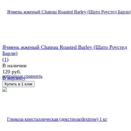
Ячмень жженый Chateau Roasted Barley (Шато Роустед
Барли)
(1)
В наличии
120 руб.
избранное
сравнить
В корзину