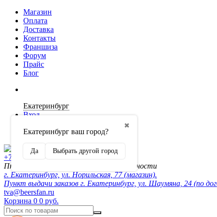
Магазин
Оплата
Доставка
Контакты
Франшиза
Форум
Прайс
Блог
Екатеринбург
Вход
✖
Екатеринбург ваш город?
Регистрация
Да
Выбрать другой город
+7 (902) 872-54-70
Пн-Пт 10:00-20:00, сб-вск по договорённости
г. Екатеринбург, ул. Норильская, 77 (магазин).
Пункт выдачи заказов г. Екатеринбург, ул. Шаумяна, 24 (по до
tva@beersfan.ru
Корзина
0
0 руб.