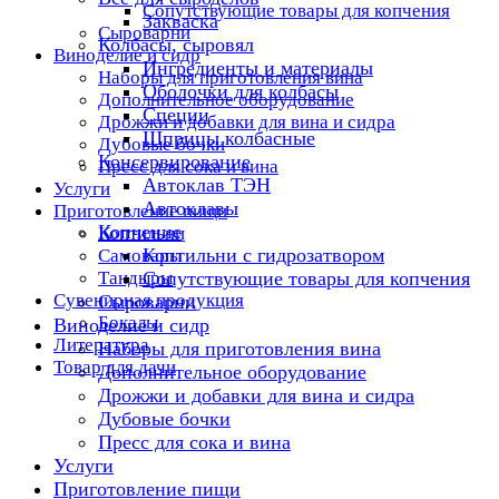
Сопутствующие товары для копчения
Закваска
Сыроварни
Колбасы, сыровял
Виноделие и сидр
Ингредиенты и материалы
Наборы для приготовления вина
Оболочки для колбасы
Дополнительное оборудование
Специи
Дрожжи и добавки для вина и сидра
Шприцы колбасные
Дубовые бочки
Консервирование
Пресс для сока и вина
Автоклав ТЭН
Услуги
Автоклавы
Приготовление пищи
Копчение
Коптильни
Коптильни с гидрозатвором
Самовары
Тандыры
Сопутствующие товары для копчения
Сувенирная продукция
Сыроварни
Бокалы
Виноделие и сидр
Литература
Наборы для приготовления вина
Товар для дачи
Дополнительное оборудование
Дрожжи и добавки для вина и сидра
Дубовые бочки
Пресс для сока и вина
Услуги
Приготовление пищи