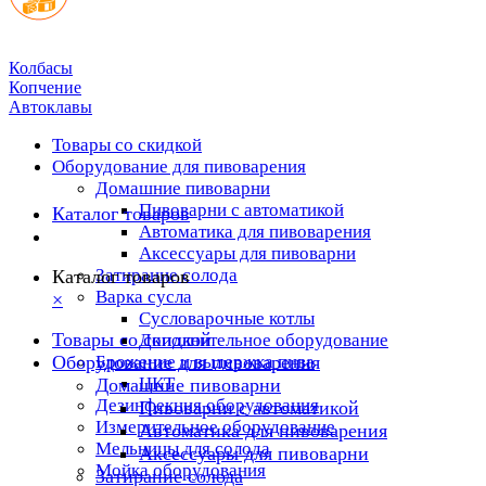
Колбасы
Копчение
Автоклавы
Товары со скидкой
Оборудование для пивоварения
Домашние пивоварни
Пивоварни с автоматикой
Каталог товаров
Автоматика для пивоварения
Аксессуары для пивоварни
Затирание солода
Каталог товаров
Варка сусла
×
Cусловарочные котлы
Товары со скидкой
Дополнительное оборудование
Оборудование для пивоварения
Брожение и выдержка пива
ЦКТ
Домашние пивоварни
Дезинфекция оборудования
Пивоварни с автоматикой
Измерительное оборудование
Автоматика для пивоварения
Мельницы для солода
Аксессуары для пивоварни
Мойка оборудования
Затирание солода