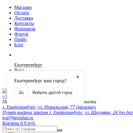
Магазин
Оплата
Доставка
Контакты
Франшиза
Форум
Прайс
Блог
Екатеринбург
Вход
✖
Екатеринбург ваш город?
Регистрация
Да
Выбрать другой город
+7 (902) 872-54-70
Пн-Пт 10:00-20:00, сб-вск по договорённости
г. Екатеринбург, ул. Норильская, 77 (магазин).
Пункт выдачи заказов г. Екатеринбург, ул. Шаумяна, 24 (по до
tva@beersfan.ru
Корзина
0
0 руб.