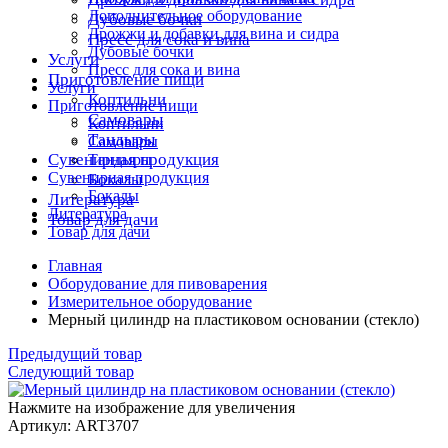
Дополнительное оборудование
Дубовые бочки
Дрожжи и добавки для вина и сидра
Пресс для сока и вина
Дубовые бочки
Услуги
Пресс для сока и вина
Приготовление пищи
Услуги
Коптильни
Приготовление пищи
Самовары
Коптильни
Тандыры
Самовары
Сувенирная продукция
Тандыры
Сувенирная продукция
Бокалы
Бокалы
Литература
Литература
Товар для дачи
Товар для дачи
Главная
Оборудование для пивоварения
Измерительное оборудование
Мерный цилиндр на пластиковом основании (стекло)
Предыдущий товар
Следующий товар
Нажмите на изображение для увеличения
Артикул: ART3707