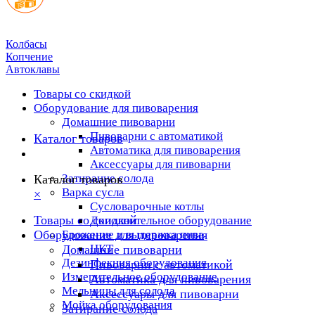
Колбасы
Копчение
Автоклавы
Товары со скидкой
Оборудование для пивоварения
Домашние пивоварни
Пивоварни с автоматикой
Каталог товаров
Автоматика для пивоварения
Аксессуары для пивоварни
Затирание солода
Каталог товаров
Варка сусла
×
Cусловарочные котлы
Товары со скидкой
Дополнительное оборудование
Оборудование для пивоварения
Брожение и выдержка пива
ЦКТ
Домашние пивоварни
Дезинфекция оборудования
Пивоварни с автоматикой
Измерительное оборудование
Автоматика для пивоварения
Мельницы для солода
Аксессуары для пивоварни
Мойка оборудования
Затирание солода