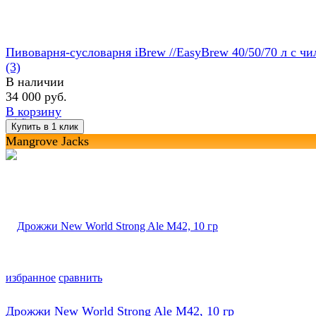
Пивоварня-сусловарня iBrew //EasyBrew 40/50/70 л с чил
(3)
В наличии
34 000 руб.
В корзину
Mangrove Jacks
избранное
сравнить
Дрожжи New World Strong Ale M42, 10 гр