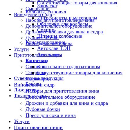
Сопутствующие товары для копчения
Закваска
Сыроварни
Колбасы, сыровял
Виноделие и сидр
Ингредиенты и материалы
Наборы для приготовления вина
Оболочки для колбасы
Дополнительное оборудование
Специи
Дрожжи и добавки для вина и сидра
Шприцы колбасные
Дубовые бочки
Консервирование
Пресс для сока и вина
Автоклав ТЭН
Услуги
Автоклавы
Приготовление пищи
Копчение
Коптильни
Коптильни с гидрозатвором
Самовары
Тандыры
Сопутствующие товары для копчения
Сувенирная продукция
Сыроварни
Бокалы
Виноделие и сидр
Литература
Наборы для приготовления вина
Товар для дачи
Дополнительное оборудование
Дрожжи и добавки для вина и сидра
Дубовые бочки
Пресс для сока и вина
Услуги
Приготовление пищи