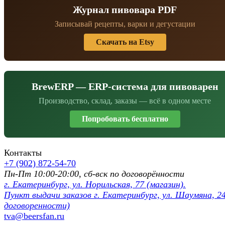
Журнал пивовара PDF
Записывай рецепты, варки и дегустации
Скачать на Etsy
BrewERP — ERP-система для пивоварен
Производство, склад, заказы — всё в одном месте
Попробовать бесплатно
Контакты
+7 (902) 872-54-70
Пн-Пт 10:00-20:00, сб-вск по договорённости
г. Екатеринбург, ул. Норильская, 77 (магазин).
Пункт выдачи заказов г. Екатеринбург, ул. Шаумяна, 24
договоренности)
tva@beersfan.ru