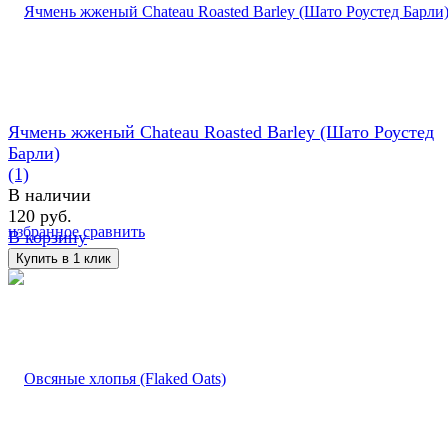
Ячмень жженый Chateau Roasted Barley (Шато Роустед
Барли)
(1)
В наличии
120 руб.
избранное
сравнить
В корзину