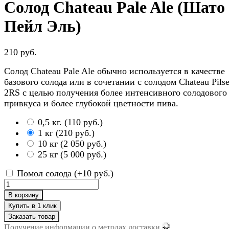
Солод Chateau Pale Ale (Шато
Пейл Эль)
210 руб.
Солод Chateau Pale Ale обычно используется в качестве
базового солода или в сочетании с солодом Chateau Pils
2RS с целью получения более интенсивного солодового
привкуса и более глубокой цветности пива.
0,5 кг.
(
110 руб.
)
1 кг
(
210 руб.
)
10 кг
(
2 050 руб.
)
25 кг
(
5 000 руб.
)
Помол солода (+
10 руб.
)
В корзину
Заказать товар
Получение информации о методах доставки