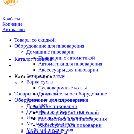
Колбасы
Копчение
Автоклавы
Товары со скидкой
Оборудование для пивоварения
Домашние пивоварни
Пивоварни с автоматикой
Каталог товаров
Автоматика для пивоварения
Аксессуары для пивоварни
Затирание солода
Каталог товаров
Варка сусла
×
Cусловарочные котлы
Товары со скидкой
Дополнительное оборудование
Оборудование для пивоварения
Брожение и выдержка пива
ЦКТ
Домашние пивоварни
Дезинфекция оборудования
Пивоварни с автоматикой
Измерительное оборудование
Автоматика для пивоварения
Мельницы для солода
Аксессуары для пивоварни
Мойка оборудования
Затирание солода