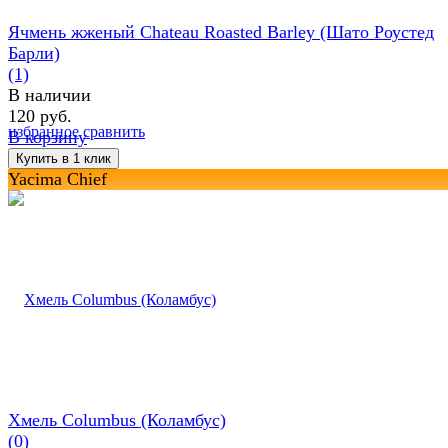
Ячмень жженый Chateau Roasted Barley (Шато Роустед
Барли)
(1)
В наличии
120 руб.
избранное
сравнить
В корзину
Yacima Chief
Хмель Columbus (Коламбус)
(0)