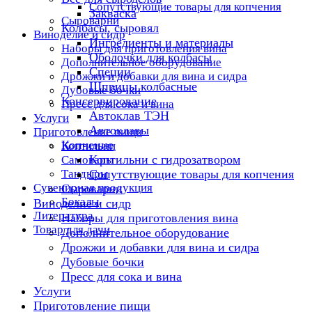
Сопутствующие товары для копчения
Закваска
Сыроварни
Колбасы, сыровял
Виноделие и сидр
Ингредиенты и материалы
Наборы для приготовления вина
Оболочки для колбасы
Дополнительное оборудование
Специи
Дрожжи и добавки для вина и сидра
Шприцы колбасные
Дубовые бочки
Консервирование
Пресс для сока и вина
Автоклав ТЭН
Услуги
Автоклавы
Приготовление пищи
Копчение
Коптильни
Коптильни с гидрозатвором
Самовары
Тандыры
Сопутствующие товары для копчения
Сувенирная продукция
Сыроварни
Бокалы
Виноделие и сидр
Литература
Наборы для приготовления вина
Товар для дачи
Дополнительное оборудование
Дрожжи и добавки для вина и сидра
Дубовые бочки
Пресс для сока и вина
Услуги
Приготовление пищи