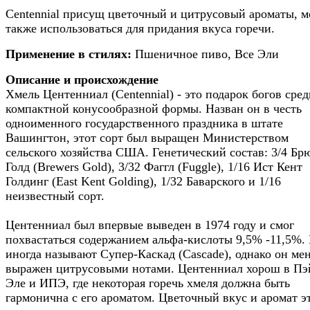
Centennial присущ цветочный и цитрусовый ароматы, 
также использоваться для придания вкуса горечи.
Применение в стилях:
Пшеничное пиво, Все Эли
Описание и происхождение
Хмель Центенниал (Centennial) - это подарок богов сред
компактной конусообразной формы. Назван он в честь
одноименного государственного праздника в штате
Вашингтон, этот сорт был выращен Министерством
сельского хозяйства США. Генетический состав: 3/4 Бр
Голд (Brewers Gold), 3/32 Фаггл (Fuggle), 1/16 Ист Кент
Голдинг (East Kent Golding), 1/32 Баварского и 1/16
неизвестный сорт.
Центенниал был впервые выведен в 1974 году и смог
похвастаться содержанием альфа-кислоты 9,5% -11,5%. 
иногда называют Супер-Каскад (Cascade), однако он ме
выражен цитрусовыми нотами. Центенниал хорош в Пэ
Эле и ИПЭ, где некоторая горечь хмеля должна быть
гармонична с его ароматом. Цветочный вкус и аромат э