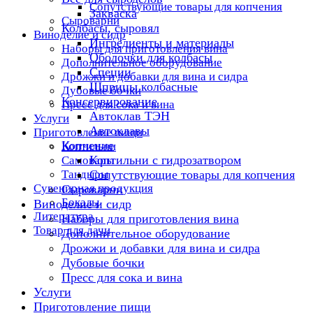
Сопутствующие товары для копчения
Закваска
Сыроварни
Колбасы, сыровял
Виноделие и сидр
Ингредиенты и материалы
Наборы для приготовления вина
Оболочки для колбасы
Дополнительное оборудование
Специи
Дрожжи и добавки для вина и сидра
Шприцы колбасные
Дубовые бочки
Консервирование
Пресс для сока и вина
Автоклав ТЭН
Услуги
Автоклавы
Приготовление пищи
Копчение
Коптильни
Коптильни с гидрозатвором
Самовары
Тандыры
Сопутствующие товары для копчения
Сувенирная продукция
Сыроварни
Бокалы
Виноделие и сидр
Литература
Наборы для приготовления вина
Товар для дачи
Дополнительное оборудование
Дрожжи и добавки для вина и сидра
Дубовые бочки
Пресс для сока и вина
Услуги
Приготовление пищи