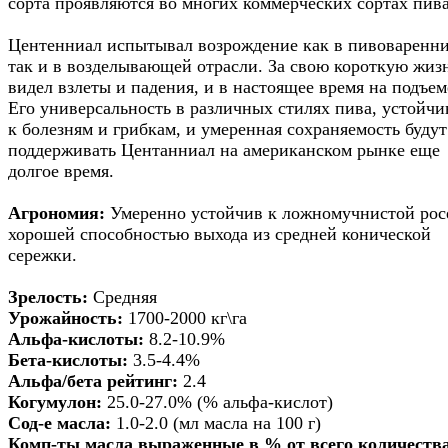
сорта проявляются во многих коммерческих сортах пива
Центенниал испытывал возрождение как в пивоваренни
так и в возделывающей отрасли. За свою короткую жизн
видел взлеты и падения, и в настоящее время на подъем
Его универсальность в различных стилях пива, устойчи
к болезням и грибкам, и умеренная сохраняемость будут
поддерживать Центанниал на американском рынке еще
долгое время.
Агрономия:
Умеренно устойчив к ложномучнистой росе
хорошей способностью выхода из средней конической
сережки.
Зрелость:
Средняя
Урожайность:
1700-2000 кг\га
Альфа-кислоты:
8.2-10.9%
Бета-кислоты:
3.5-4.4%
Альфа/бета рейтинг:
2.4
Когумулон:
25.0-27.0% (% альфа-кислот)
Сод-е масла:
1.0-2.0 (мл масла на 100 г)
Комп-ты масла выраженные в % от всего количеств