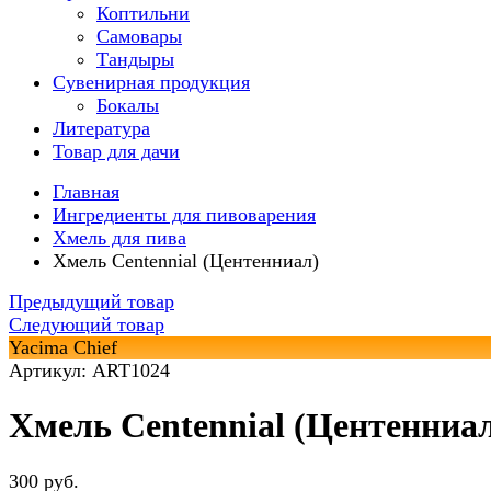
Коптильни
Самовары
Тандыры
Сувенирная продукция
Бокалы
Литература
Товар для дачи
Главная
Ингредиенты для пивоварения
Хмель для пива
Хмель Centennial (Центенниал)
Предыдущий товар
Следующий товар
Yacima Chief
Артикул: ART1024
Хмель Centennial (Центенниа
300 руб.