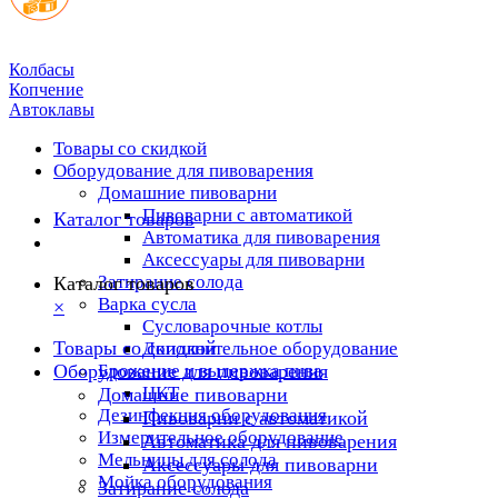
Колбасы
Копчение
Автоклавы
Товары со скидкой
Оборудование для пивоварения
Домашние пивоварни
Пивоварни с автоматикой
Каталог товаров
Автоматика для пивоварения
Аксессуары для пивоварни
Затирание солода
Каталог товаров
Варка сусла
×
Cусловарочные котлы
Товары со скидкой
Дополнительное оборудование
Оборудование для пивоварения
Брожение и выдержка пива
ЦКТ
Домашние пивоварни
Дезинфекция оборудования
Пивоварни с автоматикой
Измерительное оборудование
Автоматика для пивоварения
Мельницы для солода
Аксессуары для пивоварни
Мойка оборудования
Затирание солода