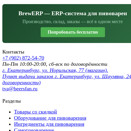
BrewERP — ERP-система для пивоварен
Производство, склад, заказы — всё в одном месте
Попробовать бесплатно
Контакты
+7 (902) 872-54-70
Пн-Пт 10:00-20:00, сб-вск по договорённости
г. Екатеринбург, ул. Норильская, 77 (магазин).
Пункт выдачи заказов г. Екатеринбург, ул. Шаумяна, 24
договоренности)
tva@beersfan.ru
Разделы
Товары со скидкой
Оборудование для пивоварения
Ингредиенты для пивоварения
Самогоноварение