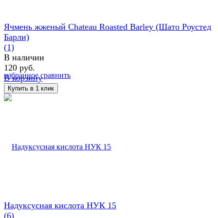
Ячмень жженый Chateau Roasted Barley (Шато Роустед
Барли)
(1)
В наличии
120 руб.
избранное
сравнить
В корзину
Надуксусная кислота НУК 15
(6)