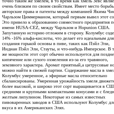
точно таким же хмелем, в то время как хмель Зевс являе
очень близким по своим свойствам. Имеет место борьбы
авторские права и патенты между компанией Якима Чи
Чарльзом Циммерманом, который первым вывел этот со
Это привело к образованию совместного предприятия п
имени HUSA-CEZ, между Чарльзом и Hopunion США.
Запутанную историю отложим в сторону. Колумбус сод
14% -16% альфа-кислоты, что делает его идеальным для
создания горькой основы в пиве, таких как Пэйл Эли,
Индиан Пэйл Эли, Стауты, и что-нибудь Имперское. В 
же мощности этот сорт обычно используется для поздне
кипячение или сухого охмеления из-за его травяного,
земляного характера. Аромат приятный,а цитрусовые н
можно найти в свежей партии. Содержание масла в хме
Колумбус умеренное, а эфирные масла относительно
сбалансированы. Умеренная урожайность хмеля движет
более высокой, и широко этот сорт выращивается в СШ
средними и крупными компактными конусами и с бледн
желтым липулином. Некоторые из самых известных
пивоваренных заводов в США используют Колумбус дл
вкуса в их Американских Элях.