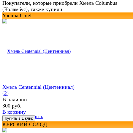
Покупатели, которые приобрели Хмель Columbus
(Коламбус), также купили
Yacima Chief
Хмель Centennial (Центенниал)
(2)
В наличии
300 руб.
В корзину
избранное
сравнить
КУРСКИЙ СОЛОД