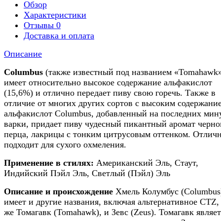
Обзор
Характеристики
Отзывы
0
Доставка и оплата
Описание
Columbus
(также известный под названием «Tomahawk
имеет относительно высокое содержание альфа­кислот
(15,6%) и отлично передает пиву свою горечь. Также в
отличие от многих других сортов с высоким содержани
альфа­кислот Columbus, добавленный на последних мин
варки, придает пиву чудесный пикантный аромат черно
перца, лакрицы с тонким цитрусовым оттенком. Отлич
подходит для сухого охмеления.
Применение в стилях:
Американский Эль, Стаут,
Индийский Пэйл Эль, Светлый (Пэйл) Эль
Описание и происхождение
Хмель Колумбус (Columbus
имеет и другие названия, включая альтернативное CTZ, 
же Томагавк (Tomahawk), и Зевс (Zeus). Томагавк являет