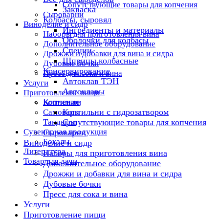
Сопутствующие товары для копчения
Закваска
Сыроварни
Колбасы, сыровял
Виноделие и сидр
Ингредиенты и материалы
Наборы для приготовления вина
Оболочки для колбасы
Дополнительное оборудование
Специи
Дрожжи и добавки для вина и сидра
Шприцы колбасные
Дубовые бочки
Консервирование
Пресс для сока и вина
Автоклав ТЭН
Услуги
Автоклавы
Приготовление пищи
Копчение
Коптильни
Коптильни с гидрозатвором
Самовары
Тандыры
Сопутствующие товары для копчения
Сувенирная продукция
Сыроварни
Бокалы
Виноделие и сидр
Литература
Наборы для приготовления вина
Товар для дачи
Дополнительное оборудование
Дрожжи и добавки для вина и сидра
Дубовые бочки
Пресс для сока и вина
Услуги
Приготовление пищи