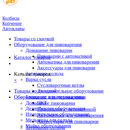
Колбасы
Копчение
Автоклавы
Товары со скидкой
Оборудование для пивоварения
Домашние пивоварни
Пивоварни с автоматикой
Каталог товаров
Автоматика для пивоварения
Аксессуары для пивоварни
Затирание солода
Каталог товаров
Варка сусла
×
Cусловарочные котлы
Товары со скидкой
Дополнительное оборудование
Оборудование для пивоварения
Брожение и выдержка пива
ЦКТ
Домашние пивоварни
Дезинфекция оборудования
Пивоварни с автоматикой
Измерительное оборудование
Автоматика для пивоварения
Мельницы для солода
Аксессуары для пивоварни
Мойка оборудования
Затирание солода