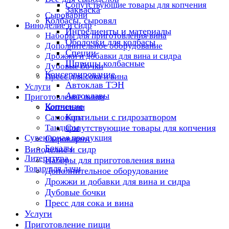
Сопутствующие товары для копчения
Закваска
Сыроварни
Колбасы, сыровял
Виноделие и сидр
Ингредиенты и материалы
Наборы для приготовления вина
Оболочки для колбасы
Дополнительное оборудование
Специи
Дрожжи и добавки для вина и сидра
Шприцы колбасные
Дубовые бочки
Консервирование
Пресс для сока и вина
Автоклав ТЭН
Услуги
Автоклавы
Приготовление пищи
Копчение
Коптильни
Коптильни с гидрозатвором
Самовары
Тандыры
Сопутствующие товары для копчения
Сувенирная продукция
Сыроварни
Бокалы
Виноделие и сидр
Литература
Наборы для приготовления вина
Товар для дачи
Дополнительное оборудование
Дрожжи и добавки для вина и сидра
Дубовые бочки
Пресс для сока и вина
Услуги
Приготовление пищи