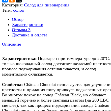
Категория:
Солод для пивоварения
Теги:
солод
Обзор
Характеристики
Отзывы
3
Доставка и оплата
Описание
Характеристика:
Поджарен при температуре до 220°C.
только шоколадный солод достигает желаемой цветност
процесс поджаривания останавливается, и солод
моментально охлаждается.
Свойства:
Château Chocolat используется для улучшени
цветности и придания пиву привкуса поджаренных орех
Во многом похож на солод Château Black, но обладает
меньшей горечью и более светлым цветом (на 200 EBC
светлее), так как процесс поджаривания солода Château
Chocolat проходит при более низкой температуре и длит