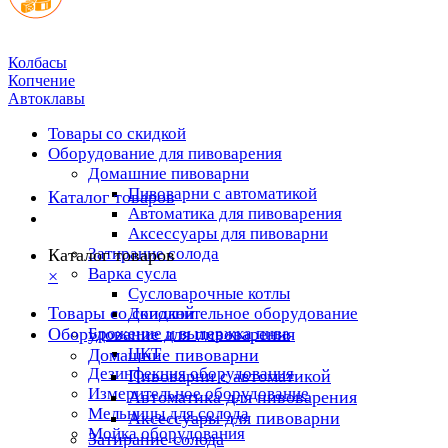
Колбасы
Копчение
Автоклавы
Товары со скидкой
Оборудование для пивоварения
Домашние пивоварни
Пивоварни с автоматикой
Каталог товаров
Автоматика для пивоварения
Аксессуары для пивоварни
Затирание солода
Каталог товаров
Варка сусла
×
Cусловарочные котлы
Товары со скидкой
Дополнительное оборудование
Оборудование для пивоварения
Брожение и выдержка пива
ЦКТ
Домашние пивоварни
Дезинфекция оборудования
Пивоварни с автоматикой
Измерительное оборудование
Автоматика для пивоварения
Мельницы для солода
Аксессуары для пивоварни
Мойка оборудования
Затирание солода