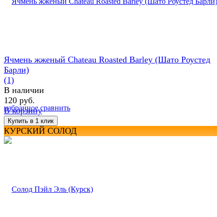
Ячмень жженый Chateau Roasted Barley (Шато Роустед
Барли)
(1)
В наличии
120 руб.
избранное
сравнить
В корзину
КУРСКИЙ СОЛОД