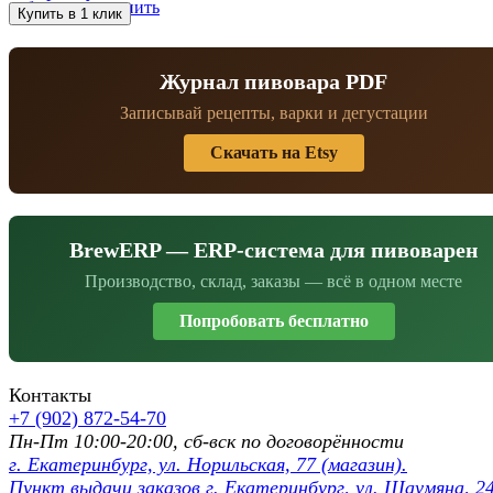
избранное
сравнить
Журнал пивовара PDF
Записывай рецепты, варки и дегустации
Скачать на Etsy
BrewERP — ERP-система для пивоварен
Производство, склад, заказы — всё в одном месте
Попробовать бесплатно
Контакты
+7 (902) 872-54-70
Пн-Пт 10:00-20:00, сб-вск по договорённости
г. Екатеринбург, ул. Норильская, 77 (магазин).
Пункт выдачи заказов г. Екатеринбург, ул. Шаумяна, 24