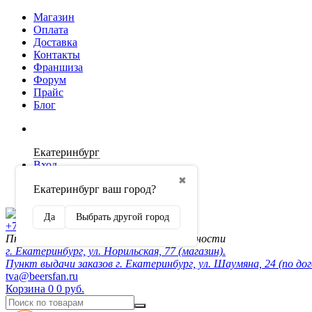
Магазин
Оплата
Доставка
Контакты
Франшиза
Форум
Прайс
Блог
Екатеринбург
Вход
✖
Екатеринбург ваш город?
Регистрация
Да
Выбрать другой город
+7 (902) 872-54-70
Пн-Пт 10:00-20:00, сб-вск по договорённости
г. Екатеринбург, ул. Норильская, 77 (магазин).
Пункт выдачи заказов г. Екатеринбург, ул. Шаумяна, 24 (по до
tva@beersfan.ru
Корзина
0
0 руб.