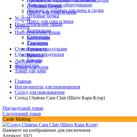
Дополнительное оборудование
Дубовые бочки
Дрожжи и добавки для вина и сидра
Пресс для сока и вина
Дубовые бочки
Услуги
Пресс для сока и вина
Приготовление пищи
Услуги
Коптильни
Приготовление пищи
Самовары
Коптильни
Тандыры
Самовары
Сувенирная продукция
Тандыры
Сувенирная продукция
Бокалы
Бокалы
Литература
Литература
Товар для дачи
Товар для дачи
Главная
Ингредиенты для пивоварения
Солод для пивоварения
Солод Chateau Cara Clair (Шато Кара Клэр)
Предыдущий товар
Следующий товар
Castle Malting
Нажмите на изображение для увеличения
Артикул: 1021