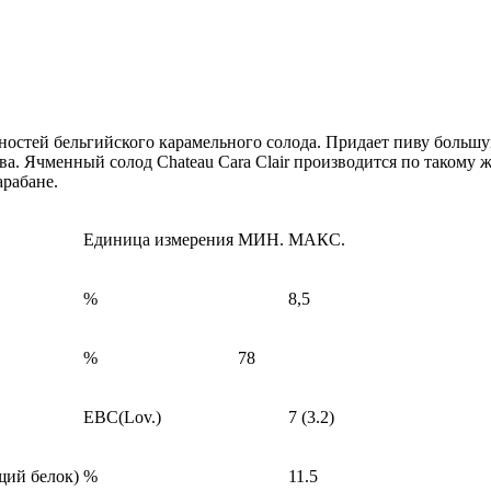
тей бельгийского карамельного солода. Придает пиву большую
а. Ячменный солод Chateau Cara Clair производится по такому же
рабане.
Единица измерения
МИН.
МАКС.
%
8,5
%
78
EBC(Lov.)
7 (3.2)
щий белок)
%
11.5