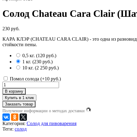
Солод Chateau Cara Clair (Ша
230 руб.
КАРА КЛЭР (CHATEAU CARA CLAIR) - это одна из разновиднос
стойкости пены.
0,5 кг.
(
120 руб.
)
1 кг.
(
230 руб.
)
10 кг.
(
2 250 руб.
)
Помол солода (+
10 руб.
)
В корзину
Заказать товар
Получение информации о методах доставки
Категория:
Солод для пивоварения
Теги:
солод