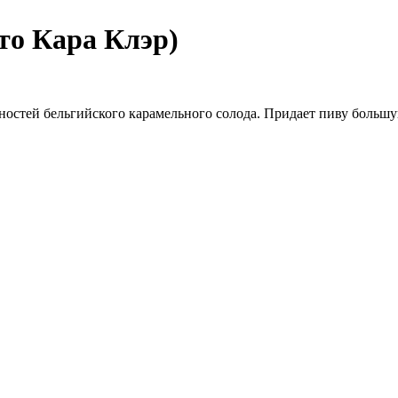
то Кара Клэр)
тей бельгийского карамельного солода. Придает пиву большую