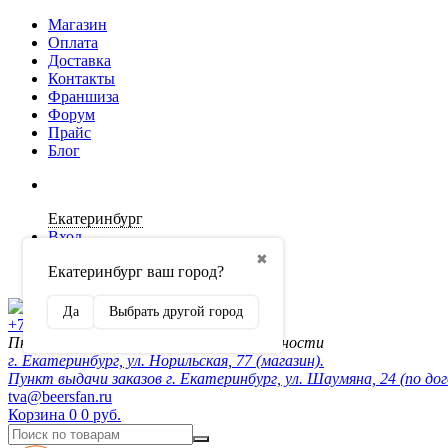
Магазин
Оплата
Доставка
Контакты
Франшиза
Форум
Прайс
Блог
Екатеринбург
Вход
✖
Екатеринбург ваш город?
Регистрация
Да
Выбрать другой город
+7 (902) 872-54-70
Пн-Пт 10:00-20:00, сб-вск по договорённости
г. Екатеринбург, ул. Норильская, 77 (магазин).
Пункт выдачи заказов г. Екатеринбург, ул. Шаумяна, 24 (по до
tva@beersfan.ru
Корзина
0
0 руб.