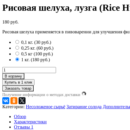
Рисовая шелуха, лузга (Rice Hu
180 руб.
Рисовая шелуха применяется в пивоварении для улучшения фи
0,1 кг.
(
30 руб.
)
0,25 кг.
(
60 руб.
)
0,5 кг
(
100 руб.
)
1 кг.
(
180 руб.
)
В корзину
Заказать товар
Получение информации о методах доставки
Категории:
Несоложеное сырьё
Затирание солода
Дополнитель
Обзор
Характеристики
Отзывы
1