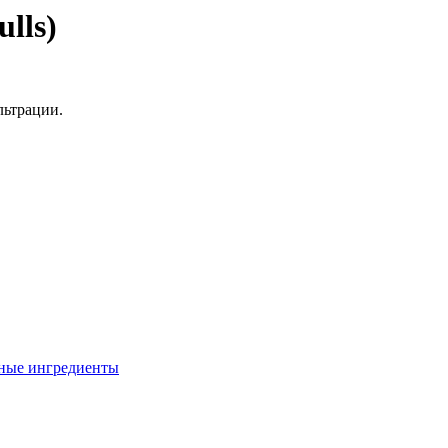
lls)
льтрации.
ные ингредиенты