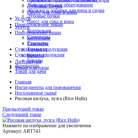
Дополнительное оборудование
Дубовые бочки
Дрожжи и добавки для вина и сидра
Пресс для сока и вина
Дубовые бочки
Услуги
Пресс для сока и вина
Приготовление пищи
Услуги
Коптильни
Приготовление пищи
Самовары
Коптильни
Тандыры
Самовары
Сувенирная продукция
Тандыры
Сувенирная продукция
Бокалы
Бокалы
Литература
Литература
Товар для дачи
Товар для дачи
Главная
Ингредиенты для пивоварения
Несоложеное сырьё
Рисовая шелуха, лузга (Rice Hulls)
Предыдущий товар
Следующий товар
Нажмите на изображение для увеличения
Артикул: ART743