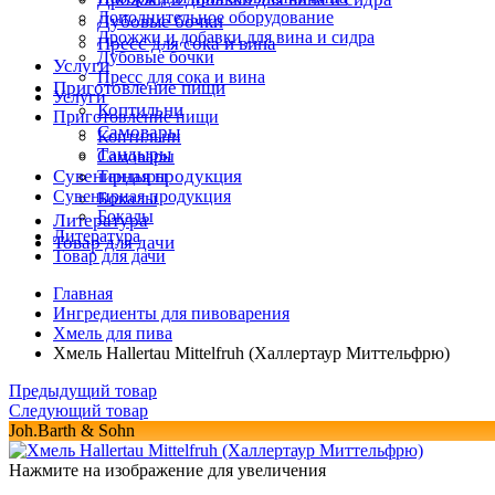
Дополнительное оборудование
Дубовые бочки
Дрожжи и добавки для вина и сидра
Пресс для сока и вина
Дубовые бочки
Услуги
Пресс для сока и вина
Приготовление пищи
Услуги
Коптильни
Приготовление пищи
Самовары
Коптильни
Тандыры
Самовары
Сувенирная продукция
Тандыры
Сувенирная продукция
Бокалы
Бокалы
Литература
Литература
Товар для дачи
Товар для дачи
Главная
Ингредиенты для пивоварения
Хмель для пива
Хмель Hallertau Mittelfruh (Халлертаур Миттельфрю)
Предыдущий товар
Следующий товар
Joh.Barth & Sohn
Нажмите на изображение для увеличения