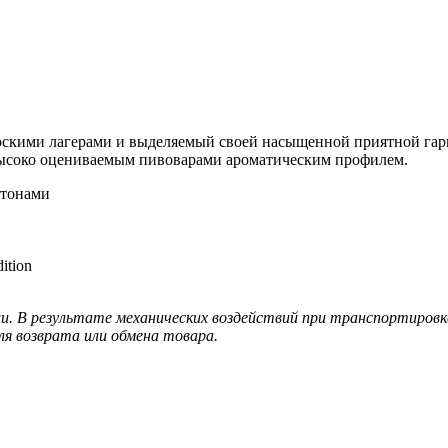
рскими лагерами и выделяемый своей насыщенной приятной га
ь высоко оцениваемым пивоварами ароматическим профилем.
 тонами
ition
ии. В результате механических воздействий при транспортировк
ля возврата или обмена товара.