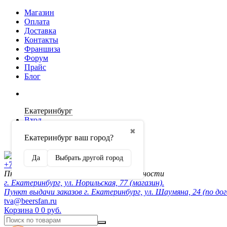
Магазин
Оплата
Доставка
Контакты
Франшиза
Форум
Прайс
Блог
Екатеринбург
Вход
✖
Екатеринбург ваш город?
Регистрация
Да
Выбрать другой город
+7 (902) 872-54-70
Пн-Пт 10:00-20:00, сб-вск по договорённости
г. Екатеринбург, ул. Норильская, 77 (магазин).
Пункт выдачи заказов г. Екатеринбург, ул. Шаумяна, 24 (по до
tva@beersfan.ru
Корзина
0
0 руб.