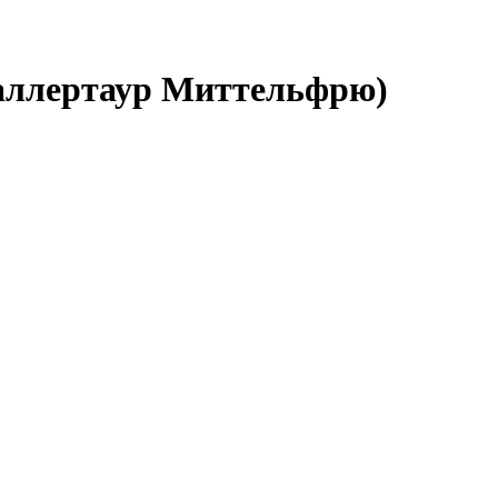
(Халлертаур Миттельфрю)