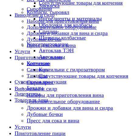
Сопутствующие товары для копчения
Закваска
Сыроварни
Колбасы, сыровял
Виноделие и сидр
Ингредиенты и материалы
Наборы для приготовления вина
Оболочки для колбасы
Дополнительное оборудование
Специи
Дрожжи и добавки для вина и сидра
Шприцы колбасные
Дубовые бочки
Консервирование
Пресс для сока и вина
Автоклав ТЭН
Услуги
Автоклавы
Приготовление пищи
Копчение
Коптильни
Коптильни с гидрозатвором
Самовары
Тандыры
Сопутствующие товары для копчения
Сувенирная продукция
Сыроварни
Бокалы
Виноделие и сидр
Литература
Наборы для приготовления вина
Товар для дачи
Дополнительное оборудование
Дрожжи и добавки для вина и сидра
Дубовые бочки
Пресс для сока и вина
Услуги
Приготовление пищи