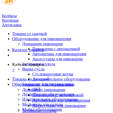
Колбасы
Копчение
Автоклавы
Товары со скидкой
Оборудование для пивоварения
Домашние пивоварни
Пивоварни с автоматикой
Каталог товаров
Автоматика для пивоварения
Аксессуары для пивоварни
Затирание солода
Каталог товаров
Варка сусла
×
Cусловарочные котлы
Товары со скидкой
Дополнительное оборудование
Оборудование для пивоварения
Брожение и выдержка пива
ЦКТ
Домашние пивоварни
Дезинфекция оборудования
Пивоварни с автоматикой
Измерительное оборудование
Автоматика для пивоварения
Мельницы для солода
Аксессуары для пивоварни
Мойка оборудования
Затирание солода