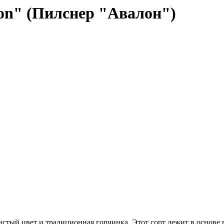
lon" (Пилснер "Авалон")
стый цвет и традиционная горчинка. Этот сорт лежит в основе п