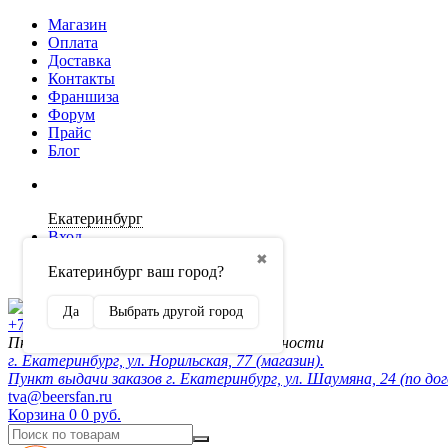
Магазин
Оплата
Доставка
Контакты
Франшиза
Форум
Прайс
Блог
Екатеринбург
Вход
✖
Екатеринбург ваш город?
Регистрация
Да
Выбрать другой город
+7 (902) 872-54-70
Пн-Пт 10:00-20:00, сб-вск по договорённости
г. Екатеринбург, ул. Норильская, 77 (магазин).
Пункт выдачи заказов г. Екатеринбург, ул. Шаумяна, 24 (по до
tva@beersfan.ru
Корзина
0
0 руб.