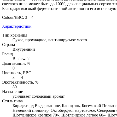
светлого пива может быть до 100%, для специальных сортов э
Благодаря высокой ферментативной активности его используют
Colour/EBC: 3 – 4
Характеристики
Тип хранения
Сухое, прохладное, вентилируемое место
Страна
Внутренний
Бренд
Bindewald
Доля засыпи, %
0
Цветность, EBC
3 — 4
Экстрактивность, %
80
Назначение
усиливает солодовый аромат
Стиль пива
Бир-де-гард Выдержанное, Блонд эль, Богемский Пильзн
Немецкий пильзнер, Октоберфест мартовское, Североанг
Шотландское крепкое 70/-, Шотландское легкое 60/-, Шо