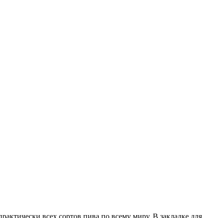
рактически всех сортов пива по всему миру. В закладке для