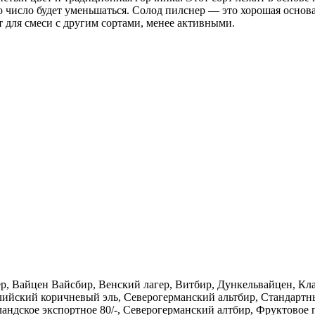
то число будет уменьшаться. Солод пилснер — это хорошая осно
 для смеси с другим сортами, менее активными.
ер, Вайцен Вайсбир, Венский лагер, Витбир, Дункельвайцен, Кл
лийский коричневый эль, Северогерманский альтбир, Стандартн
тландское экспортное 80/-, Северогерманский алтбир, Фруктово