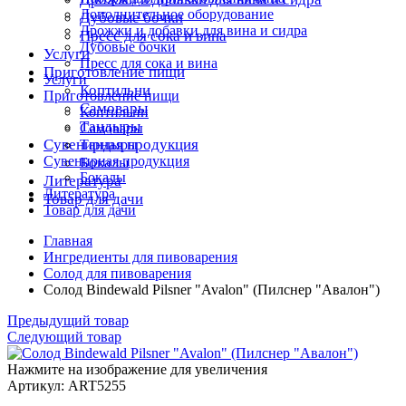
Дополнительное оборудование
Дубовые бочки
Дрожжи и добавки для вина и сидра
Пресс для сока и вина
Дубовые бочки
Услуги
Пресс для сока и вина
Приготовление пищи
Услуги
Коптильни
Приготовление пищи
Самовары
Коптильни
Тандыры
Самовары
Сувенирная продукция
Тандыры
Сувенирная продукция
Бокалы
Бокалы
Литература
Литература
Товар для дачи
Товар для дачи
Главная
Ингредиенты для пивоварения
Солод для пивоварения
Солод Bindewald Pilsner "Avalon" (Пилснер "Авалон")
Предыдущий товар
Следующий товар
Нажмите на изображение для увеличения
Артикул: ART5255