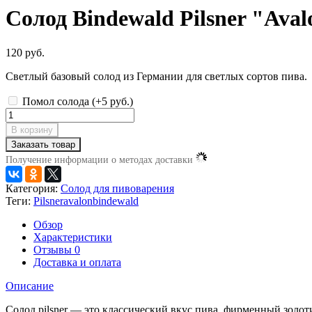
Солод Bindewald Pilsner "Ava
120 руб.
Светлый базовый солод из Германии для светлых сортов пива.
Помол солода (+
5 руб.
)
В корзину
Заказать товар
Получение информации о методах доставки
Категория:
Солод для пивоварения
Теги:
Pilsner
avalon
bindewald
Обзор
Характеристики
Отзывы
0
Доставка и оплата
Описание
Солод pilsner — это классический вкус пива, фирменный золоти