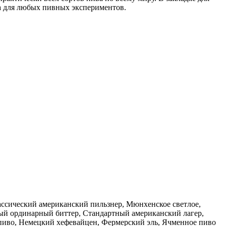
ва для любых пивных экспериментов.
ассический американский пильзнер, Мюнхенское светлое,
ый ординарный биттер, Стандартный американский лагер,
е пиво, Немецкий хефевайцен, Фермерский эль, Ячменное пиво