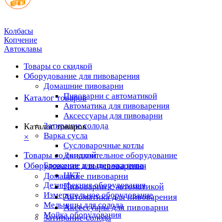
Колбасы
Копчение
Автоклавы
Товары со скидкой
Оборудование для пивоварения
Домашние пивоварни
Пивоварни с автоматикой
Каталог товаров
Автоматика для пивоварения
Аксессуары для пивоварни
Затирание солода
Каталог товаров
Варка сусла
×
Cусловарочные котлы
Товары со скидкой
Дополнительное оборудование
Оборудование для пивоварения
Брожение и выдержка пива
ЦКТ
Домашние пивоварни
Дезинфекция оборудования
Пивоварни с автоматикой
Измерительное оборудование
Автоматика для пивоварения
Мельницы для солода
Аксессуары для пивоварни
Мойка оборудования
Затирание солода