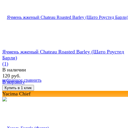
Ячмень жженый Chateau Roasted Barley (Шато Роустед
Барли)
(1)
В наличии
120 руб.
избранное
сравнить
В корзину
Yacima Chief