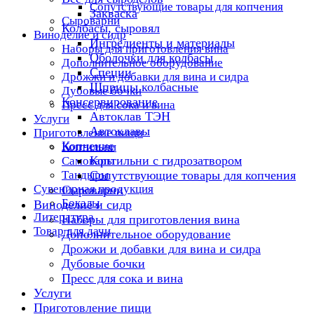
Сопутствующие товары для копчения
Закваска
Сыроварни
Колбасы, сыровял
Виноделие и сидр
Ингредиенты и материалы
Наборы для приготовления вина
Оболочки для колбасы
Дополнительное оборудование
Специи
Дрожжи и добавки для вина и сидра
Шприцы колбасные
Дубовые бочки
Консервирование
Пресс для сока и вина
Автоклав ТЭН
Услуги
Автоклавы
Приготовление пищи
Копчение
Коптильни
Коптильни с гидрозатвором
Самовары
Тандыры
Сопутствующие товары для копчения
Сувенирная продукция
Сыроварни
Бокалы
Виноделие и сидр
Литература
Наборы для приготовления вина
Товар для дачи
Дополнительное оборудование
Дрожжи и добавки для вина и сидра
Дубовые бочки
Пресс для сока и вина
Услуги
Приготовление пищи