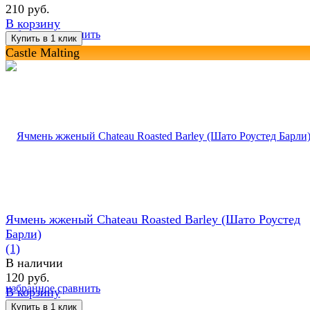
210 руб.
В корзину
избранное
сравнить
Castle Malting
Ячмень жженый Chateau Roasted Barley (Шато Роустед
Барли)
(1)
В наличии
120 руб.
избранное
сравнить
В корзину