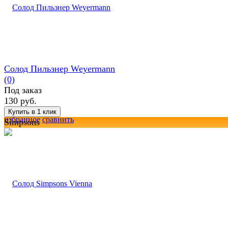
Солод Пильзнер Weyermann
(0)
Под заказ
130 руб.
избранное
сравнить
Simpsons