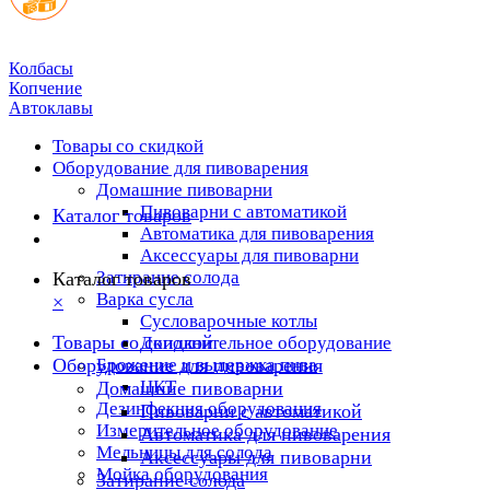
Колбасы
Копчение
Автоклавы
Товары со скидкой
Оборудование для пивоварения
Домашние пивоварни
Пивоварни с автоматикой
Каталог товаров
Автоматика для пивоварения
Аксессуары для пивоварни
Затирание солода
Каталог товаров
Варка сусла
×
Cусловарочные котлы
Товары со скидкой
Дополнительное оборудование
Оборудование для пивоварения
Брожение и выдержка пива
ЦКТ
Домашние пивоварни
Дезинфекция оборудования
Пивоварни с автоматикой
Измерительное оборудование
Автоматика для пивоварения
Мельницы для солода
Аксессуары для пивоварни
Мойка оборудования
Затирание солода