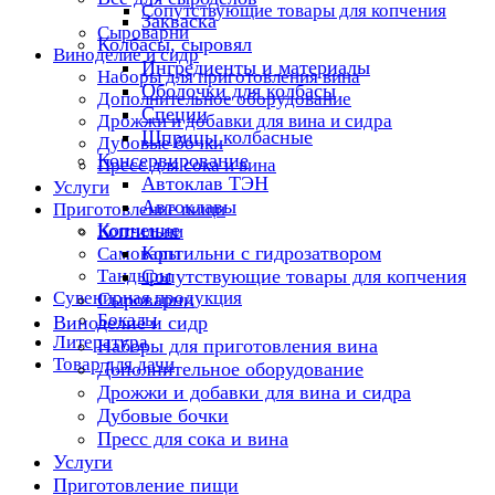
Сопутствующие товары для копчения
Закваска
Сыроварни
Колбасы, сыровял
Виноделие и сидр
Ингредиенты и материалы
Наборы для приготовления вина
Оболочки для колбасы
Дополнительное оборудование
Специи
Дрожжи и добавки для вина и сидра
Шприцы колбасные
Дубовые бочки
Консервирование
Пресс для сока и вина
Автоклав ТЭН
Услуги
Автоклавы
Приготовление пищи
Копчение
Коптильни
Коптильни с гидрозатвором
Самовары
Тандыры
Сопутствующие товары для копчения
Сувенирная продукция
Сыроварни
Бокалы
Виноделие и сидр
Литература
Наборы для приготовления вина
Товар для дачи
Дополнительное оборудование
Дрожжи и добавки для вина и сидра
Дубовые бочки
Пресс для сока и вина
Услуги
Приготовление пищи