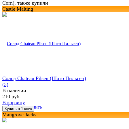
Corn), также купили
Castle Malting
Солод Chateau Pilsen (Шато Пильсен)
(3)
В наличии
210 руб.
В корзину
избранное
сравнить
Mangrove Jacks