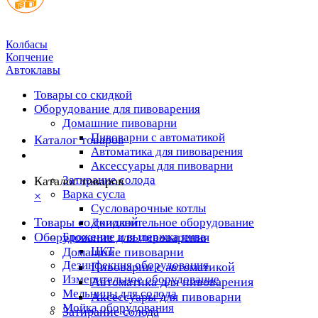
Колбасы
Копчение
Автоклавы
Товары со скидкой
Оборудование для пивоварения
Домашние пивоварни
Пивоварни с автоматикой
Каталог товаров
Автоматика для пивоварения
Аксессуары для пивоварни
Затирание солода
Каталог товаров
Варка сусла
×
Cусловарочные котлы
Товары со скидкой
Дополнительное оборудование
Оборудование для пивоварения
Брожение и выдержка пива
ЦКТ
Домашние пивоварни
Дезинфекция оборудования
Пивоварни с автоматикой
Измерительное оборудование
Автоматика для пивоварения
Мельницы для солода
Аксессуары для пивоварни
Мойка оборудования
Затирание солода