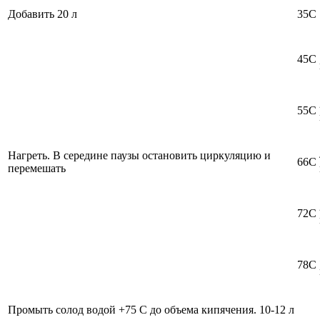
Добавить 20 л
35С
45С
55С
Нагреть. В середине паузы остановить циркуляцию и
66C
перемешать
72C
78С
Промыть солод водой +75 C до объема кипячения. 10-12 л