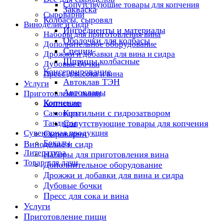
Сопутствующие товары для копчения
Закваска
Сыроварни
Колбасы, сыровял
Виноделие и сидр
Ингредиенты и материалы
Наборы для приготовления вина
Оболочки для колбасы
Дополнительное оборудование
Специи
Дрожжи и добавки для вина и сидра
Шприцы колбасные
Дубовые бочки
Консервирование
Пресс для сока и вина
Автоклав ТЭН
Услуги
Автоклавы
Приготовление пищи
Копчение
Коптильни
Коптильни с гидрозатвором
Самовары
Тандыры
Сопутствующие товары для копчения
Сувенирная продукция
Сыроварни
Бокалы
Виноделие и сидр
Литература
Наборы для приготовления вина
Товар для дачи
Дополнительное оборудование
Дрожжи и добавки для вина и сидра
Дубовые бочки
Пресс для сока и вина
Услуги
Приготовление пищи