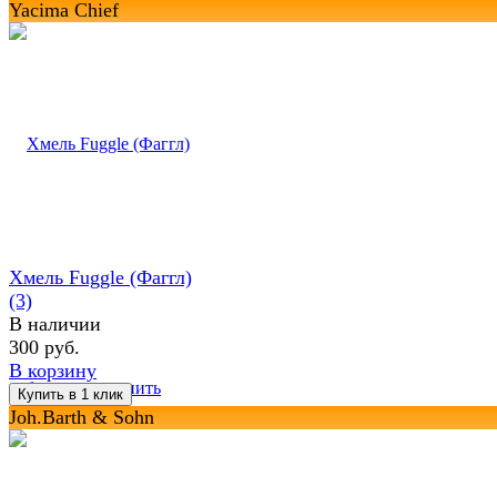
Yacima Chief
Хмель Fuggle (Фаггл)
(3)
В наличии
300 руб.
В корзину
избранное
сравнить
Joh.Barth & Sohn