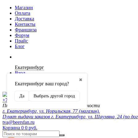
Магазин
Оплата
Доставка
Контакты
Франшиза
Форум
Прайс
Блог
Екатеринбург
Вход
✖
Екатеринбург ваш город?
Регистрация
Да
Выбрать другой город
+7 (902) 872-54-70
Пн-Пт 10:00-20:00, сб-вск по договорённости
г. Екатеринбург, ул. Норильская, 77 (магазин).
Пункт выдачи заказов г. Екатеринбург, ул. Шаумяна, 24 (по до
tva@beersfan.ru
Корзина
0
0 руб.