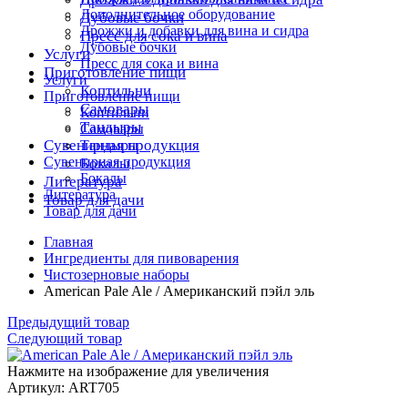
Дополнительное оборудование
Дубовые бочки
Дрожжи и добавки для вина и сидра
Пресс для сока и вина
Дубовые бочки
Услуги
Пресс для сока и вина
Приготовление пищи
Услуги
Коптильни
Приготовление пищи
Самовары
Коптильни
Тандыры
Самовары
Сувенирная продукция
Тандыры
Сувенирная продукция
Бокалы
Бокалы
Литература
Литература
Товар для дачи
Товар для дачи
Главная
Ингредиенты для пивоварения
Чистозерновые наборы
American Pale Ale / Американский пэйл эль
Предыдущий товар
Следующий товар
Нажмите на изображение для увеличения
Артикул: ART705