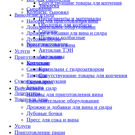
Сопутствующие товары для копчения
Закваска
Сыроварни
Колбасы, сыровял
Виноделие и сидр
Ингредиенты и материалы
Наборы для приготовления вина
Оболочки для колбасы
Дополнительное оборудование
Специи
Дрожжи и добавки для вина и сидра
Шприцы колбасные
Дубовые бочки
Консервирование
Пресс для сока и вина
Автоклав ТЭН
Услуги
Автоклавы
Приготовление пищи
Копчение
Коптильни
Коптильни с гидрозатвором
Самовары
Тандыры
Сопутствующие товары для копчения
Сувенирная продукция
Сыроварни
Бокалы
Виноделие и сидр
Литература
Наборы для приготовления вина
Товар для дачи
Дополнительное оборудование
Дрожжи и добавки для вина и сидра
Дубовые бочки
Пресс для сока и вина
Услуги
Приготовление пищи