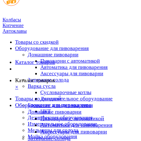
Колбасы
Копчение
Автоклавы
Товары со скидкой
Оборудование для пивоварения
Домашние пивоварни
Пивоварни с автоматикой
Каталог товаров
Автоматика для пивоварения
Аксессуары для пивоварни
Затирание солода
Каталог товаров
Варка сусла
×
Cусловарочные котлы
Товары со скидкой
Дополнительное оборудование
Оборудование для пивоварения
Брожение и выдержка пива
ЦКТ
Домашние пивоварни
Дезинфекция оборудования
Пивоварни с автоматикой
Измерительное оборудование
Автоматика для пивоварения
Мельницы для солода
Аксессуары для пивоварни
Мойка оборудования
Затирание солода