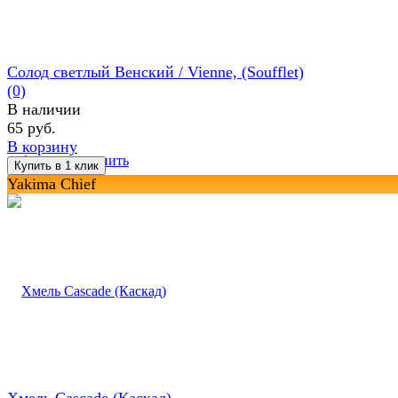
Солод светлый Венский / Vienne, (Soufflet)
(0)
В наличии
65 руб.
В корзину
избранное
сравнить
Yakima Chief
Хмель Cascade (Каскад)