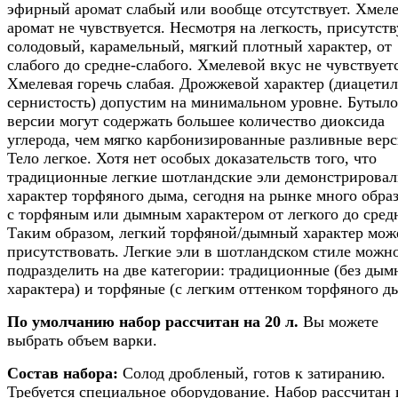
эфирный аромат слабый или вообще отсутствует. Хмел
аромат не чувствуется. Несмотря на легкость, присутств
солодовый, карамельный, мягкий плотный характер, от
слабого до средне-слабого. Хмелевой вкус не чувствуетс
Хмелевая горечь слабая. Дрожжевой характер (диацетил
сернистость) допустим на минимальном уровне. Бутыл
версии могут содержать большее количество диоксида
углерода, чем мягко карбонизированные разливные верс
Тело легкое. Хотя нет особых доказательств того, что
традиционные легкие шотландские эли демонстрирова
характер торфяного дыма, сегодня на рынке много обра
с торфяным или дымным характером от легкого до сред
Таким образом, легкий торфяной/дымный характер мож
присутствовать. Легкие эли в шотландском стиле можн
подразделить на две категории: традиционные (без дым
характера) и торфяные (с легким оттенком торфяного д
По умолчанию набор рассчитан на 20 л.
Вы можете
выбрать объем варки.
Состав набора:
Солод дробленый, готов к затиранию.
Требуется специальное оборудование. Набор рассчитан 