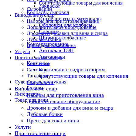
Сопутствующие товары для копчения
Закваска
Сыроварни
Колбасы, сыровял
Виноделие и сидр
Ингредиенты и материалы
Наборы для приготовления вина
Оболочки для колбасы
Дополнительное оборудование
Специи
Дрожжи и добавки для вина и сидра
Шприцы колбасные
Дубовые бочки
Консервирование
Пресс для сока и вина
Автоклав ТЭН
Услуги
Автоклавы
Приготовление пищи
Копчение
Коптильни
Коптильни с гидрозатвором
Самовары
Тандыры
Сопутствующие товары для копчения
Сувенирная продукция
Сыроварни
Бокалы
Виноделие и сидр
Литература
Наборы для приготовления вина
Товар для дачи
Дополнительное оборудование
Дрожжи и добавки для вина и сидра
Дубовые бочки
Пресс для сока и вина
Услуги
Приготовление пищи