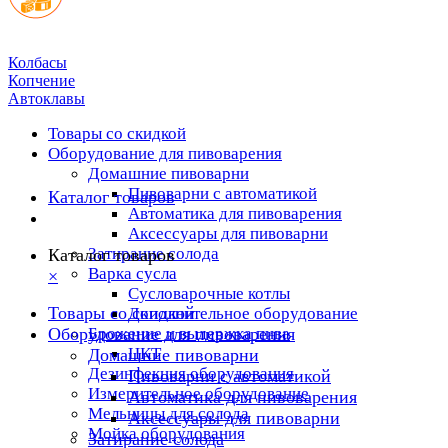
Колбасы
Копчение
Автоклавы
Товары со скидкой
Оборудование для пивоварения
Домашние пивоварни
Пивоварни с автоматикой
Каталог товаров
Автоматика для пивоварения
Аксессуары для пивоварни
Затирание солода
Каталог товаров
Варка сусла
×
Cусловарочные котлы
Товары со скидкой
Дополнительное оборудование
Оборудование для пивоварения
Брожение и выдержка пива
ЦКТ
Домашние пивоварни
Дезинфекция оборудования
Пивоварни с автоматикой
Измерительное оборудование
Автоматика для пивоварения
Мельницы для солода
Аксессуары для пивоварни
Мойка оборудования
Затирание солода