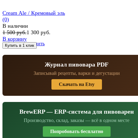
Cream Ale / Кремовый эль
(0)
В наличии
1 500 руб.
1 300 руб.
В корзину
избранное
сравнить
Журнал пивовара PDF
Записывай рецепты, варки и дегустации
Скачать на Etsy
BrewERP — ERP-система для пивоварен
Производство, склад, заказы — всё в одном месте
Попробовать бесплатно