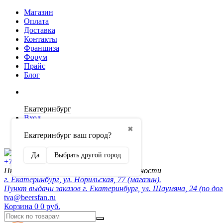
Магазин
Оплата
Доставка
Контакты
Франшиза
Форум
Прайс
Блог
Екатеринбург
Вход
✖
Екатеринбург ваш город?
Регистрация
Да
Выбрать другой город
+7 (902) 872-54-70
Пн-Пт 10:00-20:00, сб-вск по договорённости
г. Екатеринбург, ул. Норильская, 77 (магазин).
Пункт выдачи заказов г. Екатеринбург, ул. Шаумяна, 24 (по до
tva@beersfan.ru
Корзина
0
0 руб.