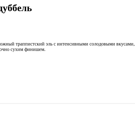
дуббель
ложный траппистский эль с интенсивными солодовыми вкусами,
точно сухим финишем.