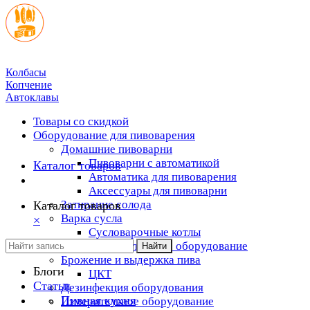
Колбасы
Копчение
Автоклавы
Товары со скидкой
Оборудование для пивоварения
Домашние пивоварни
Пивоварни с автоматикой
Каталог товаров
Автоматика для пивоварения
Аксессуары для пивоварни
Затирание солода
Каталог товаров
Варка сусла
×
Cусловарочные котлы
Дополнительное оборудование
Найти
Брожение и выдержка пива
Блоги
ЦКТ
Статьи
Дезинфекция оборудования
Пивная кухня
Измерительное оборудование