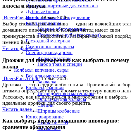
плюсы и минусы
Дрожжи спиртовые для самогона
Дубовые бочки
Измерительное оборудование
BeersFan Article
18 мая 2026
Комплектующие
Выбор способа разлива пива — один из важнейших эта
Медное оборудование
домашнего пивоварения. Каждый метод имеет свои
Перегонные кубы (кастрюли)
преимущества и недостатки. Разбираемся, какой подойд
Расходный материал
именно вам.
Самогонные аппараты
Читать далее →
Специи, травы, аромо
Ароматизаторы
Дрожжи для пивоварения: как выбрать и почему 
Набор трав и специй
важно
Колбасы, копчение, сыры
Всё для сыроделов
BeersFan Article
15 мая 2026
Закваска
Дрожжи — это сердце любого пива. Правильный выбор
Колбасы, сыровял
штамма определяет вкус, аромат и текстуру вашего нап
Ингредиенты и материалы
Расскажу, как не потеряться в многообразии и выбрать
Оболочки для колбасы
идеальные дрожжи для своего рецепта.
Специи
Читать далее →
Шприцы колбасные
Консервирование
Как выбрать первую домашнюю пивоварню:
Автоклав ТЭН
сравнение оборудования
Автоклавы