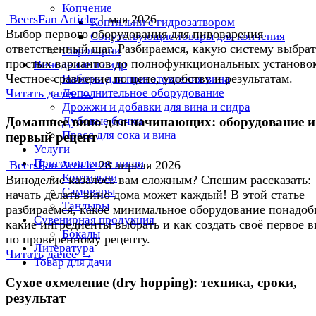
Копчение
BeersFan Article
1 мая 2026
Коптильни с гидрозатвором
Выбор первого оборудования для пивоварения —
Сопутствующие товары для копчения
ответственный шаг. Разбираемся, какую систему выбрат
Сыроварни
простых вариантов до полнофункциональных установо
Виноделие и сидр
Честное сравнение по цене, удобству и результатам.
Наборы для приготовления вина
Дополнительное оборудование
Читать далее →
Дрожжи и добавки для вина и сидра
Домашнее вино для начинающих: оборудование и
Дубовые бочки
Пресс для сока и вина
первый рецепт
Услуги
Приготовление пищи
BeersFan Article
28 апреля 2026
Коптильни
Виноделие казалось вам сложным? Спешим рассказать:
Самовары
начать делать вино дома может каждый! В этой статье
Тандыры
разбираемся, какое минимальное оборудование понадоб
Сувенирная продукция
какие ингредиенты выбрать и как создать своё первое 
Бокалы
по проверенному рецепту.
Литература
Читать далее →
Товар для дачи
Сухое охмеление (dry hopping): техника, сроки,
результат