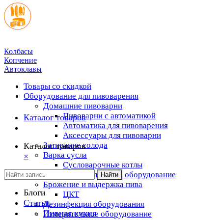
Колбасы
Копчение
Автоклавы
Товары со скидкой
Оборудование для пивоварения
Домашние пивоварни
Пивоварни с автоматикой
Каталог товаров
Автоматика для пивоварения
Аксессуары для пивоварни
Затирание солода
Каталог товаров
Варка сусла
×
Cусловарочные котлы
Дополнительное оборудование
Найти
Брожение и выдержка пива
Блоги
ЦКТ
Статьи
Дезинфекция оборудования
Пивная кухня
Измерительное оборудование