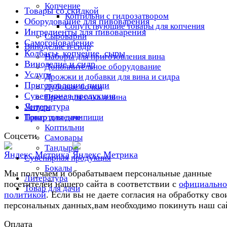
Копчение
Товары со скидкой
Коптильни с гидрозатвором
Оборудование для пивоварения
Сопутствующие товары для копчения
Ингредиенты для пивоварения
Сыроварни
Самогоноварение
Виноделие и сидр
Колбасы, копчение, сыры
Наборы для приготовления вина
Виноделие и сидр
Дополнительное оборудование
Услуги
Дрожжи и добавки для вина и сидра
Приготовление пищи
Дубовые бочки
Сувенирная продукция
Пресс для сока и вина
Литература
Услуги
Товар для дачи
Приготовление пищи
Коптильни
Соцсети
Самовары
Тандыры
Сувенирная продукция
Бокалы
Мы получаем и обрабатываем персональные данные
Литература
посетителей нашего сайта в соответствии с
официальн
Товар для дачи
политикой
. Если вы не даете согласия на обработку сво
персональных данных,вам необходимо покинуть наш са
Оплата