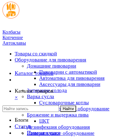
Колбасы
Копчение
Автоклавы
Товары со скидкой
Оборудование для пивоварения
Домашние пивоварни
Пивоварни с автоматикой
Каталог товаров
Автоматика для пивоварения
Аксессуары для пивоварни
Затирание солода
Каталог товаров
Варка сусла
×
Cусловарочные котлы
Дополнительное оборудование
Найти
Брожение и выдержка пива
Блоги
ЦКТ
Статьи
Дезинфекция оборудования
Пивная кухня
Измерительное оборудование