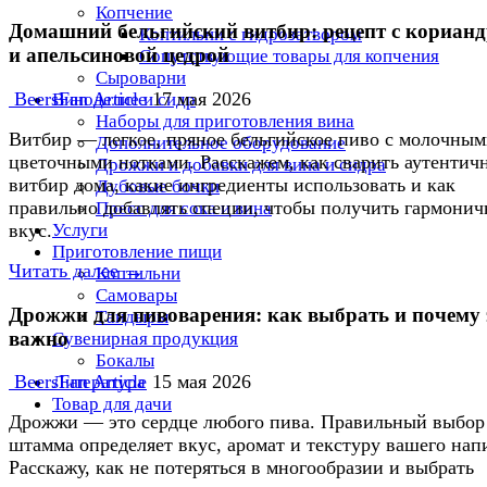
Копчение
Домашний бельгийский витбир: рецепт с кориан
Коптильни с гидрозатвором
и апельсиновой цедрой
Сопутствующие товары для копчения
Сыроварни
BeersFan Article
17 мая 2026
Виноделие и сидр
Наборы для приготовления вина
Витбир — легкое, пряное бельгийское пиво с молочным
Дополнительное оборудование
цветочными нотками. Расскажем, как сварить аутентич
Дрожжи и добавки для вина и сидра
витбир дома, какие ингредиенты использовать и как
Дубовые бочки
правильно добавлять специи, чтобы получить гармони
Пресс для сока и вина
Услуги
вкус.
Приготовление пищи
Читать далее →
Коптильни
Самовары
Дрожжи для пивоварения: как выбрать и почему 
Тандыры
важно
Сувенирная продукция
Бокалы
BeersFan Article
15 мая 2026
Литература
Товар для дачи
Дрожжи — это сердце любого пива. Правильный выбор
штамма определяет вкус, аромат и текстуру вашего нап
Расскажу, как не потеряться в многообразии и выбрать