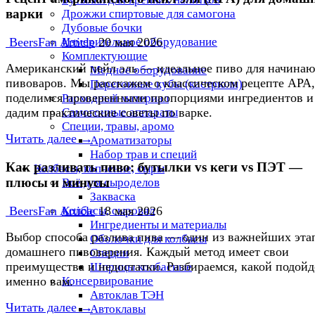
варки
Дрожжи спиртовые для самогона
Дубовые бочки
Измерительное оборудование
BeersFan Article
20 мая 2026
Комплектующие
Американский пейл эль — идеальное пиво для начина
Медное оборудование
пивоваров. Мы расскажем о классическом рецепте APA,
Перегонные кубы (кастрюли)
поделимся проверенными пропорциями ингредиентов и
Расходный материал
Самогонные аппараты
дадим практические советы по варке.
Специи, травы, аромо
Читать далее →
Ароматизаторы
Набор трав и специй
Как разливать пиво: бутылки vs кеги vs ПЭТ —
Колбасы, копчение, сыры
плюсы и минусы
Всё для сыроделов
Закваска
BeersFan Article
18 мая 2026
Колбасы, сыровял
Ингредиенты и материалы
Выбор способа разлива пива — один из важнейших эта
Оболочки для колбасы
домашнего пивоварения. Каждый метод имеет свои
Специи
преимущества и недостатки. Разбираемся, какой подойд
Шприцы колбасные
именно вам.
Консервирование
Автоклав ТЭН
Читать далее →
Автоклавы