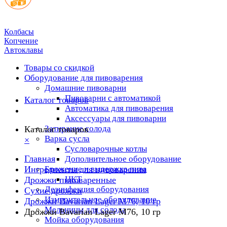
Колбасы
Копчение
Автоклавы
Товары со скидкой
Оборудование для пивоварения
Домашние пивоварни
Пивоварни с автоматикой
Каталог товаров
Автоматика для пивоварения
Аксессуары для пивоварни
Затирание солода
Каталог товаров
Варка сусла
×
Cусловарочные котлы
Главная
Дополнительное оборудование
Ингредиенты для пивоварения
Брожение и выдержка пива
ЦКТ
Дрожжи пивоваренные
Дезинфекция оборудования
Сухие дрожжи
Измерительное оборудование
Дрожжи Bavarian Lager M76, 10 гp
Мельницы для солода
Дрожжи Bavarian Lager M76, 10 гp
Мойка оборудования