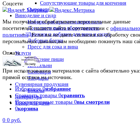
Сопутствующие товары для копчения
Соцсети
Сыроварни
Виноделие и сидр
Мы получаем и обрабатываем персональные данные
Наборы для приготовления вина
Дополнительное оборудование
посетителей нашего сайта в соответствии с
официальн
Дрожжи и добавки для вина и сидра
политикой
. Если вы не даете согласия на обработку сво
Дубовые бочки
персональных данных,вам необходимо покинуть наш са
Пресс для сока и вина
Оплата
Услуги
Приготовление пищи
Коптильни
При использовании материалов с сайта обязательно ука
Самовары
прямой ссылки на источник.
Тандыры
Сувенирная продукция
Избранное
0
избранное
Бокалы
Сравнить товары
0
сравнить
Литература
Просмотренные товары
0
вы смотрели
Товар для дачи
0
корзина
0
0 руб.