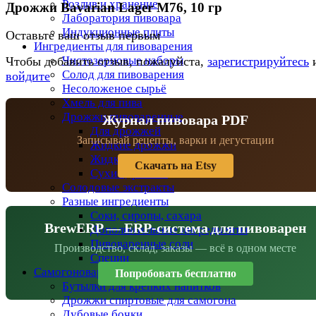
Розлив и хранение
Дрожжи Bavarian Lager M76, 10 гp
Лаборатория пивовара
Индукционные плиты
Оставьте ваш отзыв первым
Ингредиенты для пивоварения
Чистозерновые наборы
Чтобы добавить отзыв, пожалуйста,
зарегистрируйтесь
Солод для пивоварения
войдите
Несоложеное сырьё
Хмель для пива
Дрожжи пивоваренные
Журнал пивовара PDF
Для дрожжей
Записывай рецепты, варки и дегустации
Жидкие дрожжи
Жидкие дрожжи BeersFan
Скачать на Etsy
Сухие дрожжи
Солодовые экстракты
Разные ингредиенты
Соки, сиропы, сахара
BrewERP — ERP-система для пивоварен
Дополнительные ингредиенты
Пивоваренные соли
Производство, склад, заказы — всё в одном месте
Специи
Самогоноварение
Попробовать бесплатно
Бутылки для крепких напитков
Дрожжи спиртовые для самогона
Дубовые бочки