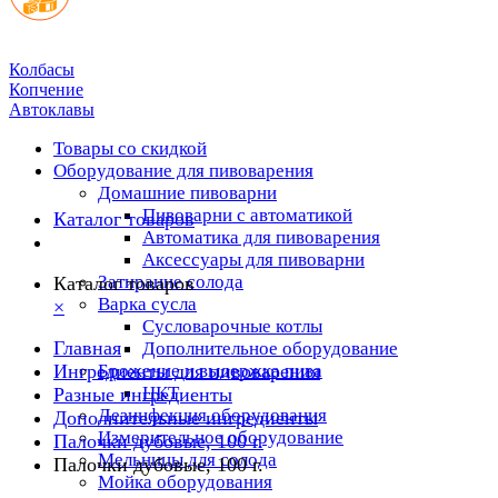
Колбасы
Копчение
Автоклавы
Товары со скидкой
Оборудование для пивоварения
Домашние пивоварни
Пивоварни с автоматикой
Каталог товаров
Автоматика для пивоварения
Аксессуары для пивоварни
Затирание солода
Каталог товаров
Варка сусла
×
Cусловарочные котлы
Главная
Дополнительное оборудование
Ингредиенты для пивоварения
Брожение и выдержка пива
ЦКТ
Разные ингредиенты
Дезинфекция оборудования
Дополнительные ингредиенты
Измерительное оборудование
Палочки дубовые, 100 г.
Мельницы для солода
Палочки дубовые, 100 г.
Мойка оборудования