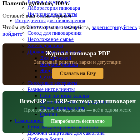
Розлив и хранение
Палочки дубовые, 100 г.
Лаборатория пивовара
Индукционные плиты
Оставьте ваш отзыв первым
Ингредиенты для пивоварения
Чистозерновые наборы
Чтобы добавить отзыв, пожалуйста,
зарегистрируйтесь
Солод для пивоварения
войдите
Несоложеное сырьё
Хмель для пива
Дрожжи пивоваренные
Журнал пивовара PDF
Для дрожжей
Записывай рецепты, варки и дегустации
Жидкие дрожжи
Жидкие дрожжи BeersFan
Скачать на Etsy
Сухие дрожжи
Солодовые экстракты
Разные ингредиенты
Соки, сиропы, сахара
BrewERP — ERP-система для пивоварен
Дополнительные ингредиенты
Пивоваренные соли
Производство, склад, заказы — всё в одном месте
Специи
Самогоноварение
Попробовать бесплатно
Бутылки для крепких напитков
Дрожжи спиртовые для самогона
Дубовые бочки