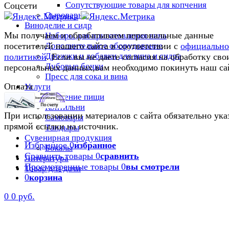
Сопутствующие товары для копчения
Соцсети
Сыроварни
Виноделие и сидр
Мы получаем и обрабатываем персональные данные
Наборы для приготовления вина
Дополнительное оборудование
посетителей нашего сайта в соответствии с
официальн
Дрожжи и добавки для вина и сидра
политикой
. Если вы не даете согласия на обработку сво
Дубовые бочки
персональных данных,вам необходимо покинуть наш са
Пресс для сока и вина
Оплата
Услуги
Приготовление пищи
Коптильни
При использовании материалов с сайта обязательно ука
Самовары
прямой ссылки на источник.
Тандыры
Сувенирная продукция
Избранное
0
избранное
Бокалы
Сравнить товары
0
сравнить
Литература
Просмотренные товары
0
вы смотрели
Товар для дачи
0
корзина
0
0 руб.