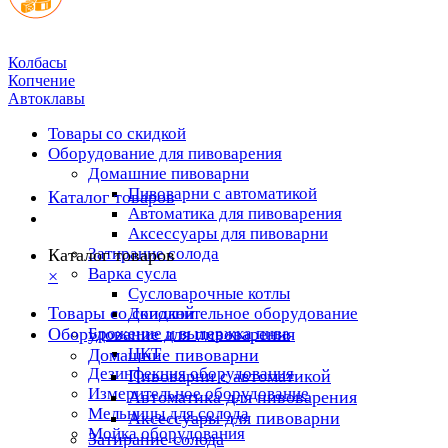
Колбасы
Копчение
Автоклавы
Товары со скидкой
Оборудование для пивоварения
Домашние пивоварни
Пивоварни с автоматикой
Каталог товаров
Автоматика для пивоварения
Аксессуары для пивоварни
Затирание солода
Каталог товаров
Варка сусла
×
Cусловарочные котлы
Товары со скидкой
Дополнительное оборудование
Оборудование для пивоварения
Брожение и выдержка пива
ЦКТ
Домашние пивоварни
Дезинфекция оборудования
Пивоварни с автоматикой
Измерительное оборудование
Автоматика для пивоварения
Мельницы для солода
Аксессуары для пивоварни
Мойка оборудования
Затирание солода