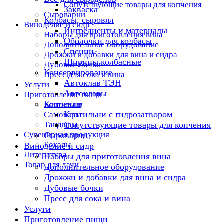
Сопутствующие товары для копчения
Закваска
Сыроварни
Колбасы, сыровял
Виноделие и сидр
Ингредиенты и материалы
Наборы для приготовления вина
Оболочки для колбасы
Дополнительное оборудование
Специи
Дрожжи и добавки для вина и сидра
Шприцы колбасные
Дубовые бочки
Консервирование
Пресс для сока и вина
Автоклав ТЭН
Услуги
Автоклавы
Приготовление пищи
Копчение
Коптильни
Коптильни с гидрозатвором
Самовары
Тандыры
Сопутствующие товары для копчения
Сувенирная продукция
Сыроварни
Бокалы
Виноделие и сидр
Литература
Наборы для приготовления вина
Товар для дачи
Дополнительное оборудование
Дрожжи и добавки для вина и сидра
Дубовые бочки
Пресс для сока и вина
Услуги
Приготовление пищи