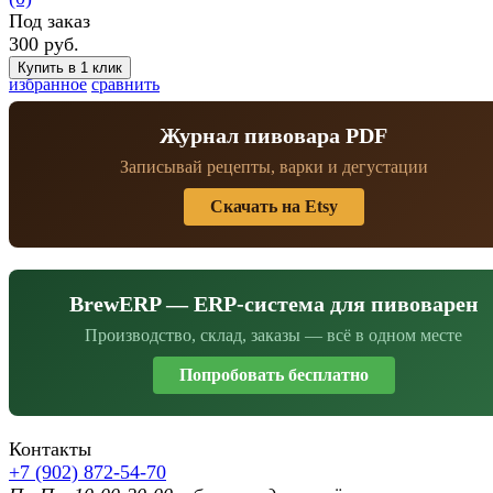
Под заказ
300 руб.
избранное
сравнить
Журнал пивовара PDF
Записывай рецепты, варки и дегустации
Скачать на Etsy
BrewERP — ERP-система для пивоварен
Производство, склад, заказы — всё в одном месте
Попробовать бесплатно
Контакты
+7 (902) 872-54-70