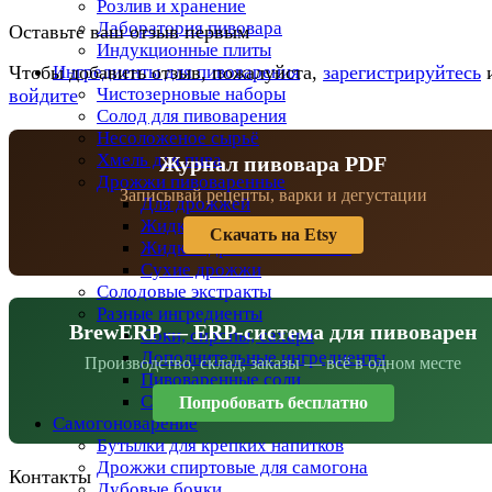
Розлив и хранение
Лаборатория пивовара
Оставьте ваш отзыв первым
Индукционные плиты
Ингредиенты для пивоварения
Чтобы добавить отзыв, пожалуйста,
зарегистрируйтесь
Чистозерновые наборы
войдите
Солод для пивоварения
Несоложеное сырьё
Хмель для пива
Журнал пивовара PDF
Дрожжи пивоваренные
Записывай рецепты, варки и дегустации
Для дрожжей
Жидкие дрожжи
Скачать на Etsy
Жидкие дрожжи BeersFan
Сухие дрожжи
Солодовые экстракты
Разные ингредиенты
BrewERP — ERP-система для пивоварен
Соки, сиропы, сахара
Дополнительные ингредиенты
Производство, склад, заказы — всё в одном месте
Пивоваренные соли
Специи
Попробовать бесплатно
Самогоноварение
Бутылки для крепких напитков
Дрожжи спиртовые для самогона
Контакты
Дубовые бочки