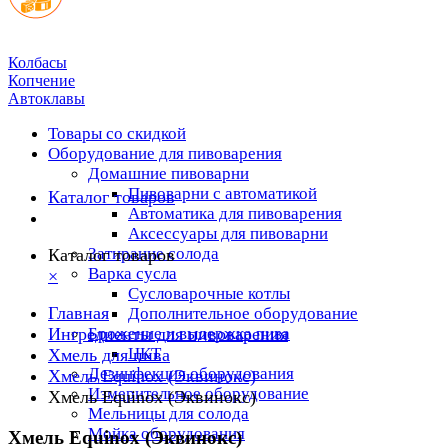
Колбасы
Копчение
Автоклавы
Товары со скидкой
Оборудование для пивоварения
Домашние пивоварни
Пивоварни с автоматикой
Каталог товаров
Автоматика для пивоварения
Аксессуары для пивоварни
Затирание солода
Каталог товаров
Варка сусла
×
Cусловарочные котлы
Главная
Дополнительное оборудование
Ингредиенты для пивоварения
Брожение и выдержка пива
ЦКТ
Хмель для пива
Дезинфекция оборудования
Хмель Equinox (Эквинокс)
Измерительное оборудование
Хмель Equinox (Эквинокс)
Мельницы для солода
Мойка оборудования
Хмель Equinox (Эквинокс)