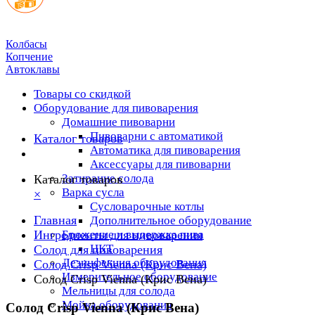
Колбасы
Копчение
Автоклавы
Товары со скидкой
Оборудование для пивоварения
Домашние пивоварни
Пивоварни с автоматикой
Каталог товаров
Автоматика для пивоварения
Аксессуары для пивоварни
Затирание солода
Каталог товаров
Варка сусла
×
Cусловарочные котлы
Главная
Дополнительное оборудование
Ингредиенты для пивоварения
Брожение и выдержка пива
ЦКТ
Солод для пивоварения
Дезинфекция оборудования
Солод Crisp Vienna (Крис Вена)
Измерительное оборудование
Солод Crisp Vienna (Крис Вена)
Мельницы для солода
Мойка оборудования
Солод Crisp Vienna (Крис Вена)