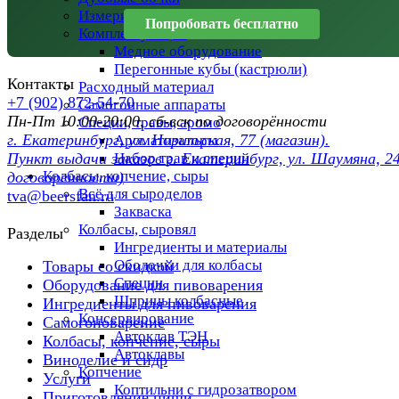
Измерительное оборудование
Попробовать бесплатно
Комплектующие
Медное оборудование
Перегонные кубы (кастрюли)
Контакты
Расходный материал
+7 (902) 872-54-70
Самогонные аппараты
Пн-Пт 10:00-20:00, сб-вск по договорённости
Специи, травы, аромо
г. Екатеринбург, ул. Норильская, 77 (магазин).
Ароматизаторы
Пункт выдачи заказов г. Екатеринбург, ул. Шаумяна, 24
Набор трав и специй
Колбасы, копчение, сыры
договоренности)
Всё для сыроделов
tva@beersfan.ru
Закваска
Колбасы, сыровял
Разделы
Ингредиенты и материалы
Оболочки для колбасы
Товары со скидкой
Специи
Оборудование для пивоварения
Шприцы колбасные
Ингредиенты для пивоварения
Консервирование
Самогоноварение
Автоклав ТЭН
Колбасы, копчение, сыры
Автоклавы
Виноделие и сидр
Копчение
Услуги
Коптильни с гидрозатвором
Приготовление пищи