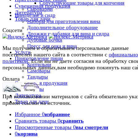
Сопутствующие товары для копчения
Сувенирная продукция
Сыроварни
Литература
Виноделие и сидр
Товар для дачи
Наборы для приготовления вина
Дополнительное оборудование
Соцсети
Дрожжи и добавки для вина и сидра
Дубовые бочки
Пресс для сока и вина
Мы получаем и обрабатываем персональные данные
Услуги
посетителей нашего сайта в соответствии с
официальн
Приготовление пищи
политикой
. Если вы не даете согласия на обработку сво
Коптильни
персональных данных,вам необходимо покинуть наш са
Самовары
Тандыры
Оплата
Сувенирная продукция
Бокалы
Литература
При использовании материалов с сайта обязательно ука
Товар для дачи
прямой ссылки на источник.
Избранное
0
избранное
Сравнить товары
0
сравнить
Просмотренные товары
0
вы смотрели
0
корзина